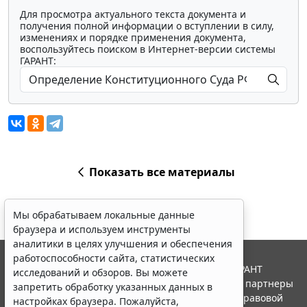
Для просмотра актуального текста документа и
получения полной информации о вступлении в силу,
изменениях и порядке применения документа,
воспользуйтесь поиском в Интернет-версии системы
ГАРАНТ:
Показать все материалы
Мы обрабатываем локальные данные
браузера и используем инструменты
аналитики в целях улучшения и обеспечения
работоспособности сайта, статистических
© ООО "НПП "ГАРАНТ-СЕРВИС", 2026. Система ГАРАНТ
исследований и обзоров. Вы можете
выпускается с 1990 года. Компания "Гарант" и ее партнеры
запретить обработку указанных данных в
являются участниками Российской ассоциации правовой
настройках браузера. Пожалуйста,