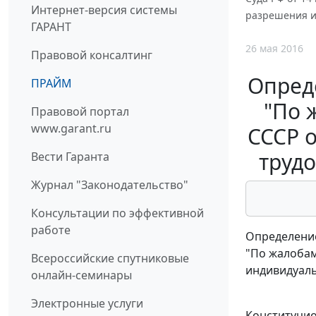
Интернет-версия системы
разрешения и
ГАРАНТ
26 мая 2016
Правовой консалтинг
Опреде
ПРАЙМ
"По 
Правовой портал
www.garant.ru
СССР о
трудо
Вести Гаранта
Журнал "Законодательство"
Консультации по эффективной
работе
Определение
"По жалобам
Всероссийские спутниковые
индивидуаль
онлайн-семинары
Электронные услуги
Конституцио