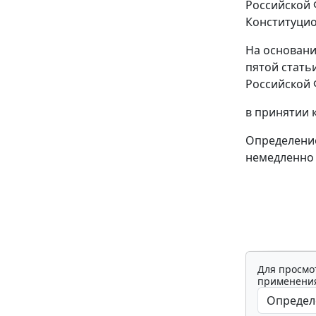
Российской 
Конституцио
На основани
пятой стать
Российской 
в принятии 
Определение
немедленно 
Для просмо
применения