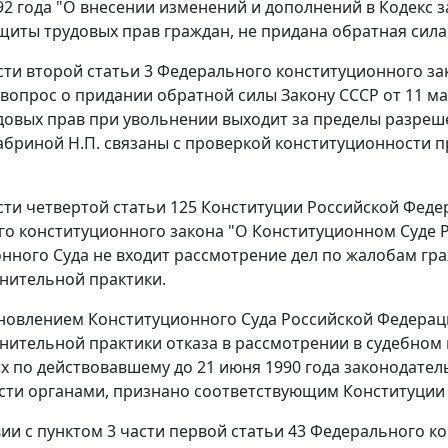
92 года "О внесении изменений и дополнений в Кодекс
щиты трудовых прав граждан, не придана обратная сила
сти второй статьи 3
Федерального конституционного за
вопрос о придании обратной силы Закону СССР от 11 ма
довых прав при увольнении выходит за пределы разреш
бриной Н.П. связаны с проверкой конституционности 
сти четвертой статьи 125
Конституции Российской Федер
о конституционного закона "О Конституционном Суде 
нного Суда не входит рассмотрение дел по жалобам гр
нительной практики.
новлением
Конституционного Суда Российской Федераци
ительной практики отказа в рассмотрении в судебном 
 по действовавшему до 21 июня 1990 года законодател
сти органами, признано соответствующим
Конституции
вии с
пунктом 3 части первой статьи 43
Федерального ко