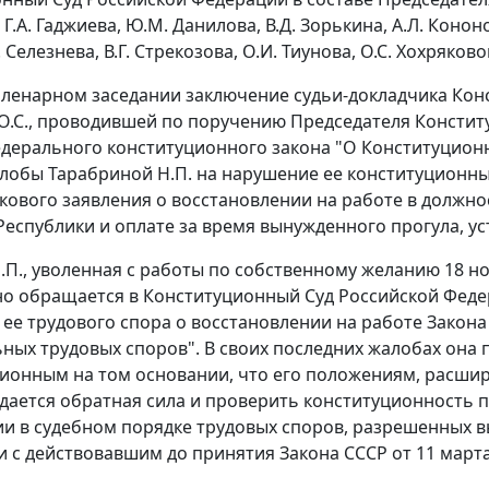
, Г.А. Гаджиева, Ю.М. Данилова, В.Д. Зорькина, А.Л. Конон
. Селезнева, В.Г. Стрекозова, О.И. Тиунова, О.С. Хохряковой
пленарном заседании заключение судьи-докладчика Кон
О.С., проводившей по поручению Председателя Констит
дерального конституционного закона "О Конституцион
лобы Тарабриной Н.П. на нарушение ее конституционных
кового заявления о восстановлении на работе в должн
Республики и оплате за время вынужденного прогула, ус
.П., уволенная с работы по собственному желанию 18 ноя
о обращается в Конституционный Суд Российской Феде
ее трудового спора о восстановлении на работе
Закона
ных трудовых споров". В своих последних жалобах она
ионным на том основании, что его положениям, расш
идается обратная сила и проверить конституционность 
и в судебном порядке трудовых споров, разрешенных 
и с действовавшим до принятия
Закона
СССР от 11 марта