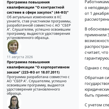
Работниками
Программа повышения
квалификации "О контрактной
о неподведо
системе в сфере закупок" (44-ФЗ)"
от 1 декабр
Об актуальных изменениях в КС
рассмотрен
узнаете, став участником программы,
разработанной совместно с АО ''СБЕР
В обоснован
А". Слушателям, успешно освоившим
программу, выдаются удостоверения
применили
установленного образца.
возможности
распростран
считает, чт
11 августа 2026
гарантирующ
Программа повышения
квалификации "О корпоративном
Однако с по
заказе" (223-ФЗ от 18.07.2011)
Программа разработана совместно с
Обратная си
АО ''СБЕР А". Слушателям, успешно
государство
освоившим программу, выдаются
юридические
удостоверения установленного
образца.
быть принес
С учетом сп