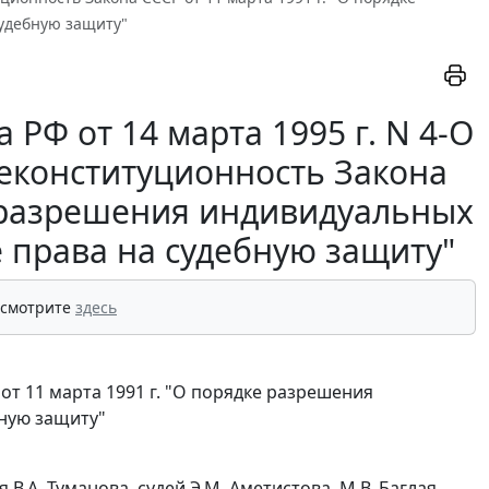
удебную защиту"
РФ от 14 марта 1995 г. N 4-О
неконституционность Закона
ке разрешения индивидуальных
е права на судебную защиту"
 смотрите
здесь
т 11 марта 1991 г. "О порядке разрешения
бную защиту"
.А. Туманова, судей Э.М. Аметистова, М.В. Баглая,