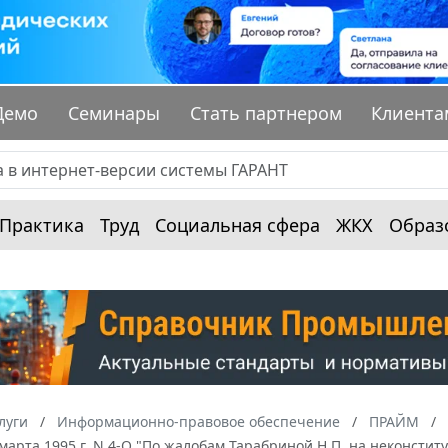
Демо
Семинары
Стать партнером
Клиента
Практика
Труд
Социальная сфера
ЖКХ
Образ
луги
Информационно-правовое обеспечение
ПРАЙМ
 марта 1995 г. N 4-О "По жалобам Тарабриной Н.П. на неконстит