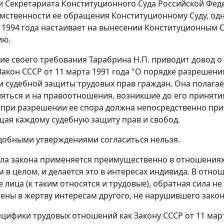
 Секретариата Конституционного Суда Российской Фед
мственности ее обращения Конституционному Суду, одна
я 1994 года настаивает на вынесении Конституционным 
ию.
ие своего требования Тарабрина Н.П. приводит довод о 
Закон
СССР от 11 марта 1991 года "О порядке разрешен
 судебной защиты трудовых прав граждан. Она полагае
яться и на правоотношения, возникшие до его принятия
о при разрешении ее спора должна непосредственно п
ая каждому судебную защиту прав и свобод.
добными утверждениями согласиться нельзя.
ла закона применяется преимущественно в отношениях
м в целом, и делается это в интересах индивида. В отн
 лица (к таким относятся и трудовые), обратная сила не
ены в жертву интересам другого, не нарушившего закон
ецифики трудовых отношений как
Закону
СССР от 11 март