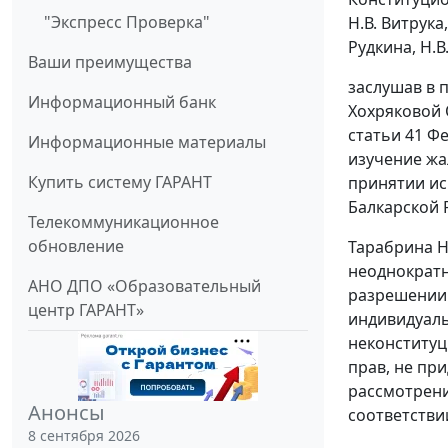
"Экспресс Проверка"
Н.В. Витрука
Рудкина, Н.В
Ваши преимущества
заслушав в 
Информационный банк
Хохряковой 
статьи 41
Фе
Информационные материалы
изучение жа
Купить систему ГАРАНТ
принятии ис
Балкарской 
Телекоммуникационное
обновление
Тарабрина Н
неоднократн
АНО ДПО «Образовательный
разрешении 
центр ГАРАНТ»
индивидуаль
неконституц
прав, не пр
рассмотрени
Анонсы
соответстви
8 сентября 2026