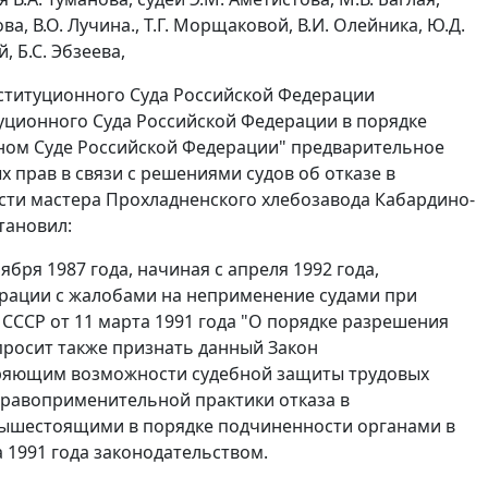
ова, В.О. Лучина., Т.Г. Морщаковой, В.И. Олейника, Ю.Д.
, Б.С. Эбзеева,
ституционного Суда Российской Федерации
уционного Суда Российской Федерации в порядке
ном Суде Российской Федерации" предварительное
 прав в связи с решениями судов об отказе в
ости мастера Прохладненского хлебозавода Кабардино-
тановил:
бря 1987 года, начиная с апреля 1992 года,
рации с жалобами на неприменение судами при
СССР от 11 марта 1991 года "О порядке разрешения
 просит также признать данный
Закон
иряющим возможности судебной защиты трудовых
правоприменительной практики отказа в
вышестоящими в порядке подчиненности органами в
 1991 года законодательством.