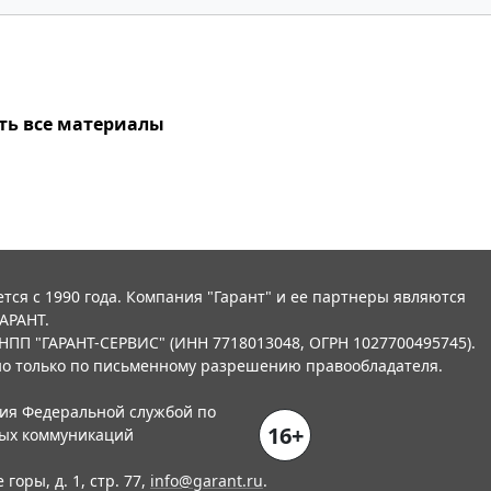
ть все материалы
тся с 1990 года. Компания "Гарант" и ее партнеры являются
АРАНТ.
НПП "ГАРАНТ-СЕРВИС" (ИНН 7718013048, ОГРН 1027700495745).
о только по письменному разрешению правообладателя.
ния Федеральной службой по
16+
вых коммуникаций
горы, д. 1, стр. 77,
info@garant.ru
.