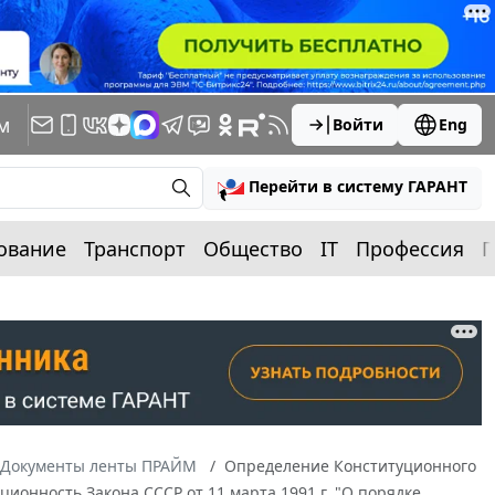
м
Войти
Eng
Перейти в систему ГАРАНТ
ование
Транспорт
Общество
IT
Профессия
П
Документы ленты ПРАЙМ
Определение Конституционного
уционность Закона СССР от 11 марта 1991 г. "О порядке