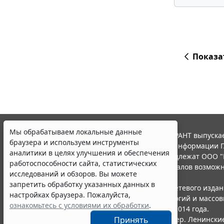
Показа
Мы обрабатываем локальные данные
© ООО "НПП "ГАРАНТ-СЕРВИС", 2026. Система ГАРАНТ выпускае
браузера и используем инструменты
участниками Российской ассоциации правовой информации Г
аналитики в целях улучшения и обеспечения
Все права на материалы сайта ГАРАНТ.РУ принадлежат ООО "
работоспособности сайта, статистических
Полное или частичное воспроизведение материалов возможн
исследований и обзоров. Вы можете
Правила использования портала.
запретить обработку указанных данных в
Портал ГАРАНТ.РУ зарегистрирован в качестве сетевого изда
настройках браузера. Пожалуйста,
надзору в сфере связи,информационных технологий и массо
ознакомьтесь с условиями их обработки
.
(Роскомнадзором), Эл № ФС77-58365 от 18 июня 2014 года.
Принять
ООО "НПП "ГАРАНТ-СЕРВИС", 119234, г. Москва, тер. Ленинские 