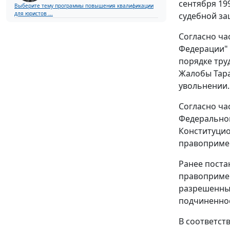
сентября 19
Выберите тему программы повышения квалификации
для юристов ...
судебной за
Согласно
ча
Федерации" 
порядке тру
Жалобы Тара
увольнении.
Согласно
ча
Федеральног
Конституцио
правоприме
Ранее
поста
правопримен
разрешенных
подчиненно
В соответст