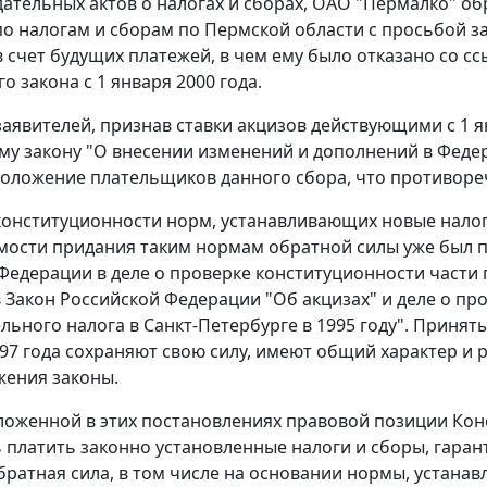
дательных актов о налогах и сборах, ОАО "Пермалко" о
о налогам и сборам по Пермской области с просьбой з
. в счет будущих платежей, в чем ему было отказано со 
го закона
с 1 января 2000 года.
аявителей, признав ставки акцизов действующими с 1 я
му закону
"О внесении изменений и дополнений в Федер
оложение плательщиков данного сбора, что противор
 конституционности норм, устанавливающих новые нал
мости придания таким нормам обратной силы уже был 
 Федерации в
деле
о проверке конституционности части 
 Закон Российской Федерации "Об акцизах" и
деле
о про
ельного налога в Санкт-Петербурге в 1995 году". Приня
97 года
сохраняют свою силу, имеют общий характер и 
ения законы.
ложенной в этих
постановлениях
правовой позиции
Кон
 платить законно установленные налоги и сборы, гарант
братная сила, в том числе на основании нормы, устана