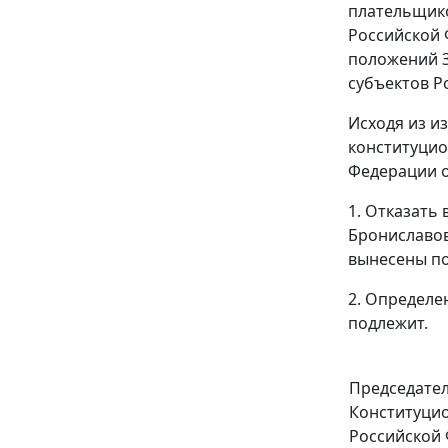
плательщико
Российской
положений З
субъектов Р
Исходя из и
конституцио
Федерации 
1. Отказать
Брониславов
вынесены
п
2. Определе
подлежит.
Председате
Конституцио
Российской