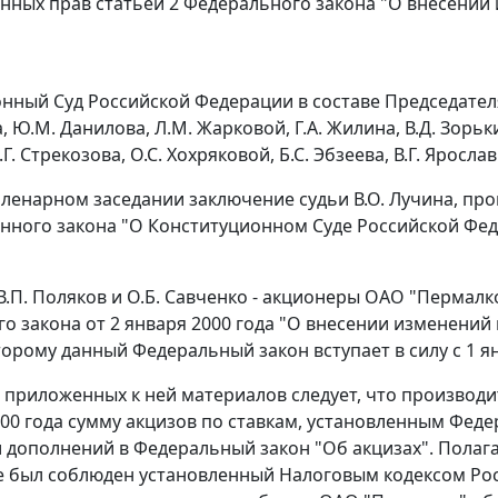
нных прав статьей 2 Федерального закона "О внесении
ный Суд Российской Федерации в составе Председателя М.
а, Ю.М. Данилова, Л.М. Жарковой, Г.А. Жилина, В.Д. Зорьк
.Г. Стрекозова, О.С. Хохряковой, Б.С. Эбзеева, В.Г. Яросла
пленарном заседании заключение судьи В.О. Лучина, п
нного закона "О Конституционном Суде Российской Фе
 В.П. Поляков и О.Б. Савченко - акционеры ОАО "Перма
о закона от 2 января 2000 года "О внесении изменений
оторому данный
Федеральный закон
вступает в силу с 1 я
 приложенных к ней материалов следует, что производ
000 года сумму акцизов по ставкам, установленным
Феде
 дополнений в Федеральный закон "Об акцизах". Полаг
е был соблюден установленный Налоговым кодексом Ро