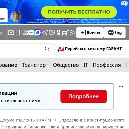
м
Войти
Eng
Перейти в систему ГАРАНТ
ование
Транспорт
Общество
IT
Профессия
П
Документы ленты ПРАЙМ
Определение Конституционного
ра Петровича и Савченко Олега Брониславовича на нарушение