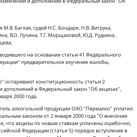
 изменений и дополнений в Федеральный закон "Об
В. Баглая, судей Н.С. Бондаря, Н.В. Витрука,
ина, В.О. Лучина, Т.Г. Морщаковой, Ю.Д. Рудкина,
вцева,
роводившего на основании
статьи 41
Федерального
дерации" предварительное изучение жалобы,
лко" оспаривают конституционность
статьи 2
 и дополнений в Федеральный закон "Об акцизах",
нваря 2000 года.
итель алкогольной продукции ОАО "Пермалко" уплатил
ральным законом
от 2 января 2000 года "О внесении
ая, что акцизы по новым ставкам уплачены ошибочно,
ссийской Федерации (
статья 5
) порядок вступления в