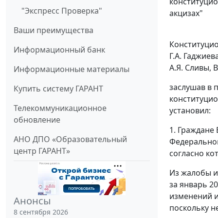
конституцио
"Экспресс Проверка"
акцизах"
Ваши преимущества
Конституцион
Информационный банк
Г.А. Гаджиев
А.Я. Сливы, В
Информационные материалы
заслушав в 
Купить систему ГАРАНТ
конституцио
Телекоммуникационное
установил:
обновление
1. Граждане
АНО ДПО «Образовательный
Федеральног
центр ГАРАНТ»
согласно к
Из жалобы и
за январь 2
изменений и
Анонсы
поскольку н
8 сентября 2026