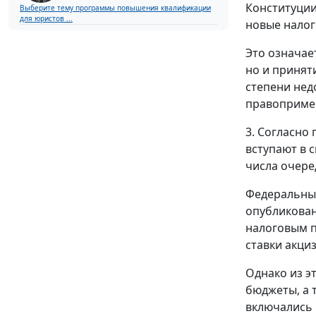
Конституции
Выберите тему программы повышения квалификации
для юристов ...
новые нало
Это означае
но и принят
степени нед
правоприме
3. Согласно
вступают в 
числа очере
Федеральны
опубликован
налоговым п
ставки акци
Однако из э
бюджеты, а 
включались 