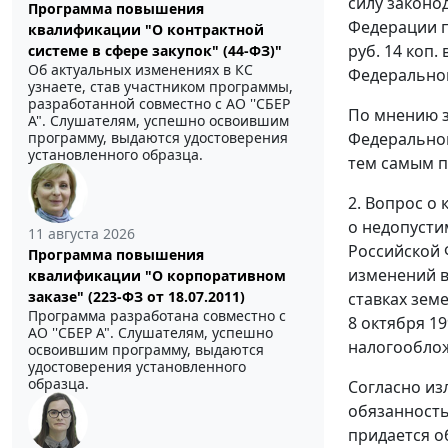
силу законо
Программа повышения
Федерации п
квалификации "О контрактной
руб. 14 коп
системе в сфере закупок" (44-ФЗ)"
Об актуальных изменениях в КС
Федерально
узнаете, став участником программы,
разработанной совместно с АО ''СБЕР
По мнению з
А". Слушателям, успешно освоившим
Федерально
программу, выдаются удостоверения
установленного образца.
тем самым п
2. Вопрос о
о недопусти
11 августа 2026
Российской
Программа повышения
изменений в
квалификации "О корпоративном
заказе" (223-ФЗ от 18.07.2011)
ставках зем
Программа разработана совместно с
8 октября 19
АО ''СБЕР А". Слушателям, успешно
налогооблож
освоившим программу, выдаются
удостоверения установленного
образца.
Согласно из
обязанность
придается о