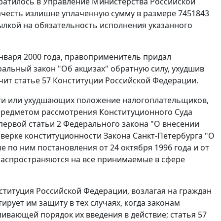
братилось в Управление Министерства Российской
ачесть излишне уплаченную сумму в размере 7451843
ссылкой на обязательность исполнения указанного
нваря 2000 года, правоприменитель придал
альный закон "Об акцизах" обратную силу, ухудшив
ечит
статье 57
Конституции Российской Федерации.
оги или ухудшающих положение налогоплательщиков,
предметом рассмотрения Конституционного Суда
первой статьи 2 Федерального закона "О внесении
верке конституционности Закона Санкт-Петербурга "О
тые по ним постановления
от 24 октября 1996 года
и
от
распространяются на все принимаемые в сфере
ституция
Российской Федерации, возлагая на граждан
ирует им защиту в тех случаях, когда законам
вливающей порядок их введения в действие;
статья 57