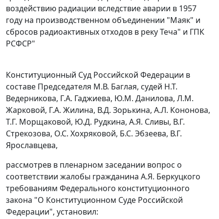
воздействию радиации вследствие аварии в 1957
году на производственном объединении "Маяк" и
сбросов радиоактивных отходов в реку Теча" и ГПК
РСФСР"
Конституционный Суд Российской Федерации в
составе Председателя М.В. Баглая, судей Н.Т.
Ведерникова, Г.А. Гаджиева, Ю.М. Данилова, Л.М.
Жарковой, Г.А. Жилина, В.Д. Зорькина, А.Л. Кононова,
Т.Г. Морщаковой, Ю.Д. Рудкина, А.Я. Сливы, В.Г.
Стрекозова, О.С. Хохряковой, Б.С. Эбзеева, В.Г.
Ярославцева,
рассмотрев в пленарном заседании вопрос о
соответствии жалобы гражданина А.Я. Беркуцкого
требованиям
Федерального конституционного
закона
"О Конституционном Суде Российской
Федерации", установил: