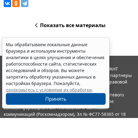
Показать все материалы
Мы обрабатываем локальные данные
браузера и используем инструменты
аналитики в целях улучшения и обеспечения
работоспособности сайта, статистических
© ООО "НПП "ГАРАНТ-СЕРВИС", 2026. Система ГАРАНТ
исследований и обзоров. Вы можете
выпускается с 1990 года. Компания "Гарант" и ее партнеры
запретить обработку указанных данных в
являются участниками Российской ассоциации правовой
настройках браузера. Пожалуйста,
информации ГАРАНТ.
ознакомьтесь с условиями их обработки
.
Портал ГАРАНТ.РУ зарегистрирован в качестве сетевого
Принять
издания Федеральной службой по надзору в сфере
связи,информационных технологий и массовых
коммуникаций (Роскомнадзором), Эл № ФС77-58365 от 18
июня 2014 года.
16+