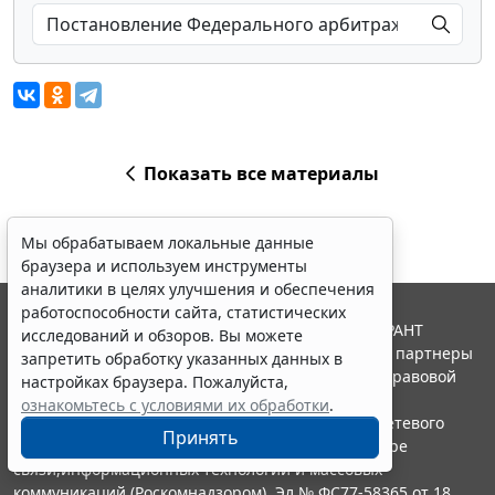
Показать все материалы
Мы обрабатываем локальные данные
браузера и используем инструменты
аналитики в целях улучшения и обеспечения
работоспособности сайта, статистических
© ООО "НПП "ГАРАНТ-СЕРВИС", 2026. Система ГАРАНТ
исследований и обзоров. Вы можете
выпускается с 1990 года. Компания "Гарант" и ее партнеры
запретить обработку указанных данных в
являются участниками Российской ассоциации правовой
настройках браузера. Пожалуйста,
информации ГАРАНТ.
ознакомьтесь с условиями их обработки
.
Портал ГАРАНТ.РУ зарегистрирован в качестве сетевого
Принять
издания Федеральной службой по надзору в сфере
связи,информационных технологий и массовых
коммуникаций (Роскомнадзором), Эл № ФС77-58365 от 18