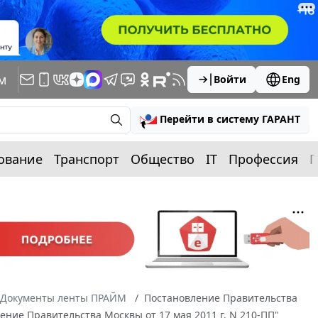
м
Войти
Eng
Перейти в систему ГАРАНТ
ование
Транспорт
Общество
IT
Профессия
П
Документы ленты ПРАЙМ
Постановление Правительства
ение Правительства Москвы от 17 мая 2011 г. N 210-ПП"