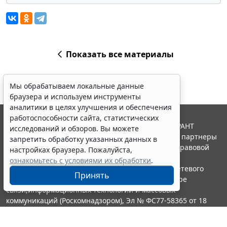
Показать все материалы
Мы обрабатываем локальные данные
браузера и используем инструменты
аналитики в целях улучшения и обеспечения
работоспособности сайта, статистических
© ООО "НПП "ГАРАНТ-СЕРВИС", 2026. Система ГАРАНТ
исследований и обзоров. Вы можете
выпускается с 1990 года. Компания "Гарант" и ее партнеры
запретить обработку указанных данных в
являются участниками Российской ассоциации правовой
настройках браузера. Пожалуйста,
информации ГАРАНТ.
ознакомьтесь с условиями их обработки
.
Портал ГАРАНТ.РУ зарегистрирован в качестве сетевого
Принять
издания Федеральной службой по надзору в сфере
связи,информационных технологий и массовых
коммуникаций (Роскомнадзором), Эл № ФС77-58365 от 18
июня 2014 года.