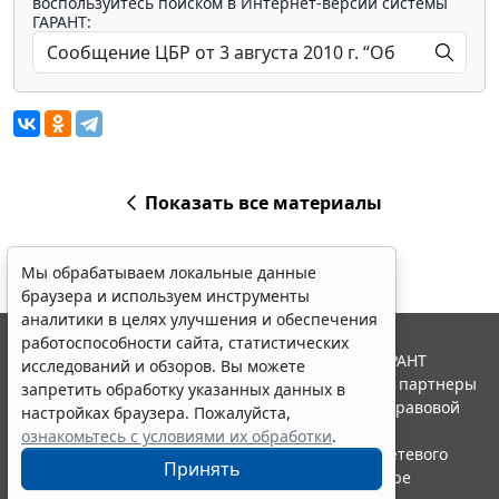
воспользуйтесь поиском в Интернет-версии системы
ГАРАНТ:
Показать все материалы
Мы обрабатываем локальные данные
браузера и используем инструменты
аналитики в целях улучшения и обеспечения
работоспособности сайта, статистических
© ООО "НПП "ГАРАНТ-СЕРВИС", 2026. Система ГАРАНТ
исследований и обзоров. Вы можете
выпускается с 1990 года. Компания "Гарант" и ее партнеры
запретить обработку указанных данных в
являются участниками Российской ассоциации правовой
настройках браузера. Пожалуйста,
информации ГАРАНТ.
ознакомьтесь с условиями их обработки
.
Портал ГАРАНТ.РУ зарегистрирован в качестве сетевого
Принять
издания Федеральной службой по надзору в сфере