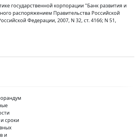
тике государственной корпорации "Банк развития и
нного распоряжением Правительства Российской
ссийской Федерации, 2007, N 32, ст. 4166; N 51,
морандум
ные
ости
 и сроки
авных
в и