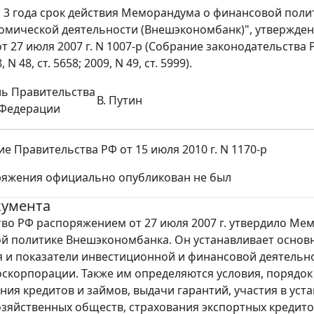
 3 года срок действия Меморандума о финансовой поли
мической деятельности (Внешэкономбанк)", утвержде
 27 июля 2007 г. N 1007-р (Собрание законодательства Ро
, N 48, ст. 5658; 2009, N 49, ст. 5999).
ль Правительства
В. Путин
 Федерации
е Правительства РФ от 15 июля 2010 г. N 1170-р
ряжения официально опубликован не был
кумента
во РФ распоряжением от 27 июля 2007 г. утвердило Ме
й политике Внешэкономбанка. Он устанавливает основ
 и показатели инвестиционной и финансовой деятельн
оскорпорации. Также им определяются условия, порядок
ния кредитов и займов, выдачи гарантий, участия в уст
озяйственных обществ, страхования экспортных кредито