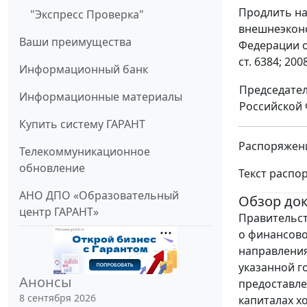
Продлить на
"Экспресс Проверка"
внешнеэконо
Ваши преимущества
Федерации от
ст. 6384; 2008
Информационный банк
Председате
Информационные материалы
Российской
Купить систему ГАРАНТ
Распоряжени
Телекоммуникационное
обновление
Текст распо
АНО ДПО «Образовательный
Обзор до
центр ГАРАНТ»
Правительст
о финансово
направления
указанной г
Анонсы
предоставле
8 сентября 2026
капиталах х