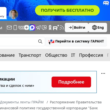
м
Войти
Eng
Перейти в систему ГАРАНТ
ование
Транспорт
Общество
IT
Профессия
П
Документы ленты ПРАЙМ
Распоряжение Правительства
 финансовой политике государственной корпорации "Банк