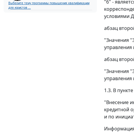
"6" - являе
Выберите тему программы повышения квалификации
для юристов ...
корреспонде
условиями Д
абзац второ
"Значения "3
управления 
абзац второ
"Значения "3
управления 
1.3. В пунк
"Внесение и
кредитной о
и по инициа
Информация 