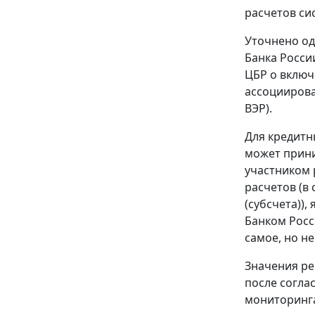
расчетов си
Уточнено од
Банка Росси
ЦБР о включ
ассоциирова
ВЭР).
Для кредитн
может прини
участником 
расчетов (в
(субсчета))
Банком Росси
самое, но н
Значения рек
после согла
мониторинга