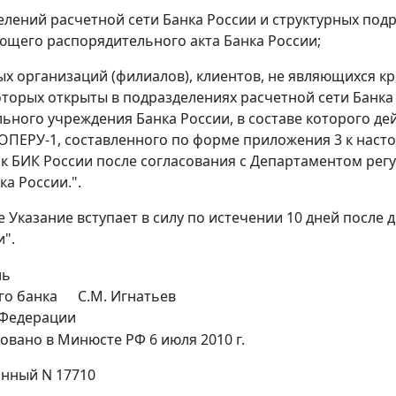
елений расчетной сети Банка России и структурных под
ющего распорядительного акта Банка России;
ых организаций (филиалов), клиентов, не являющихся 
которых открыты в подразделениях расчетной сети Банка
ьного учреждения Банка России, в составе которого де
 ОПЕРУ-1, составленного по форме приложения 3 к нас
к БИК России после согласования с Департаментом рег
ка России.".
е Указание вступает в силу по истечении 10 дней после
и".
ль
го банка
С.М. Игнатьев
 Федерации
овано в Минюсте РФ 6 июля 2010 г.
нный N 17710