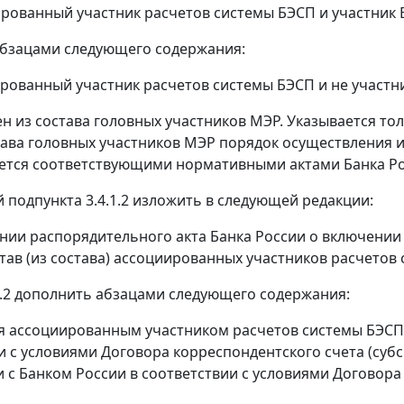
иированный участник расчетов системы БЭСП и участник В
бзацами следующего содержания:
иированный участник расчетов системы БЭСП и не участни
чен из состава головных участников МЭР. Указывается т
тава головных участников МЭР порядок осуществления
ется соответствующими нормативными актами Банка Ро
й подпункта 3.4.1.2 изложить в следующей редакции:
вании распорядительного акта Банка России о включении
став (из состава) ассоциированных участников расчетов 
4.2 дополнить абзацами следующего содержания:
тся ассоциированным участником расчетов системы БЭСП
и с условиями Договора корреспондентского счета (суб
 с Банком России в соответствии с условиями Договора