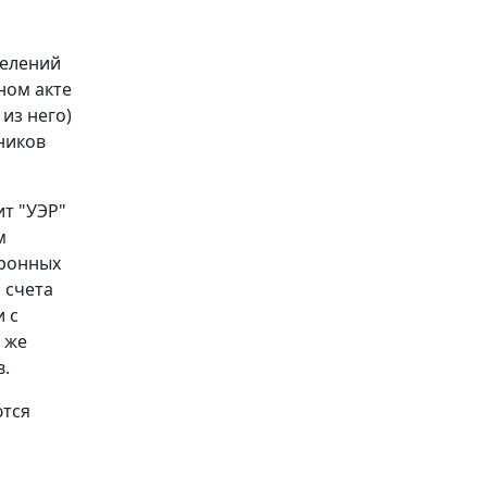
делений
ном акте
из него)
ников
ит "УЭР"
м
тронных
 счета
 с
о же
в.
ются