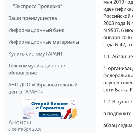
мая 2010 го
"Экспресс Проверка"
идентификац
Российской 
Ваши преимущества
2003 года N 
Информационный банк
N 9507, 6 ию
января 2006 
Информационные материалы
года N 42, о
Купить систему ГАРАНТ
1.1. Абзац 
Телекоммуникационное
"- организа
обновление
федеральным
осуществлен
АНО ДПО «Образовательный
сети Банка 
центр ГАРАНТ»
1.2. В пункте 
в подпункте 3
Анонсы
абзац седьм
8 сентября 2026