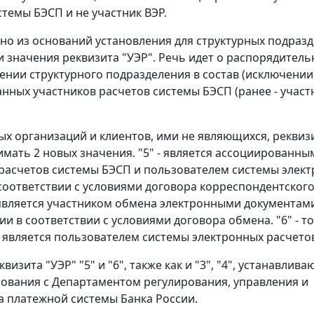
стемы БЭСП и не участник ВЭР.
но из оснований установления для структурных подраз
и значения реквизита "УЭР". Речь идет о распорядитель
ении структурного подразделения в состав (исключении 
нных участников расчетов системы БЭСП (ранее - участ
ых организаций и клиентов, ими не являющихся, реквиз
мать 2 новых значения. "5" - является ассоциированны
расчетов системы БЭСП и пользователем системы элек
 соответствии с условиями договора корреспондентского
, является участником обмена электронными документами
и в соответствии с условиями договора обмена. "6" - т
е является пользователем системы электронных расчето
визита "УЭР" "5" и "6", также как и "3", "4", устанавлива
сования с Департаментом регулирования, управления и
 платежной системы Банка России.