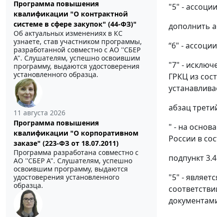
Программа повышения
"5" - ассоц
квалификации "О контрактной
системе в сфере закупок" (44-ФЗ)"
дополнить а
Об актуальных изменениях в КС
узнаете, став участником программы,
“6" - ассоц
разработанной совместно с АО ''СБЕР
А". Слушателям, успешно освоившим
"7" - исклю
программу, выдаются удостоверения
установленного образца.
ГРКЦ из сос
устанавлива
абзац трети
11 августа 2026
Программа повышения
" - на осно
квалификации "О корпоративном
России в со
заказе" (223-ФЗ от 18.07.2011)
Программа разработана совместно с
подпункт 3.
АО ''СБЕР А". Слушателям, успешно
освоившим программу, выдаются
"5" - являе
удостоверения установленного
образца.
соответстви
документами