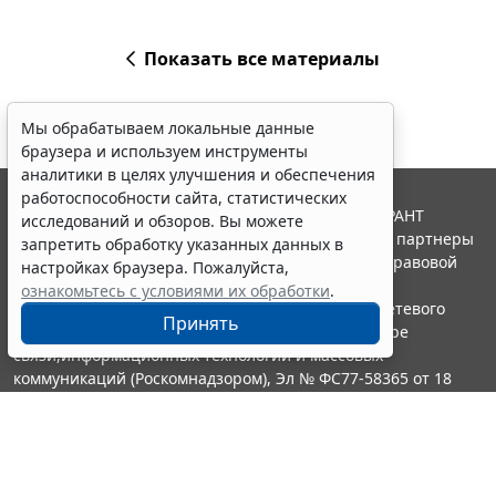
Показать все материалы
Мы обрабатываем локальные данные
браузера и используем инструменты
аналитики в целях улучшения и обеспечения
работоспособности сайта, статистических
© ООО "НПП "ГАРАНТ-СЕРВИС", 2026. Система ГАРАНТ
исследований и обзоров. Вы можете
выпускается с 1990 года. Компания "Гарант" и ее партнеры
запретить обработку указанных данных в
являются участниками Российской ассоциации правовой
настройках браузера. Пожалуйста,
информации ГАРАНТ.
ознакомьтесь с условиями их обработки
.
Портал ГАРАНТ.РУ зарегистрирован в качестве сетевого
Принять
издания Федеральной службой по надзору в сфере
связи,информационных технологий и массовых
коммуникаций (Роскомнадзором), Эл № ФС77-58365 от 18
июня 2014 года.
16+
Контакты
8-800-200-88-88