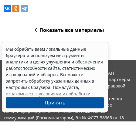
Показать все материалы
Мы обрабатываем локальные данные
браузера и используем инструменты
аналитики в целях улучшения и обеспечения
работоспособности сайта, статистических
© ООО "НПП "ГАРАНТ-СЕРВИС", 2026. Система ГАРАНТ
исследований и обзоров. Вы можете
выпускается с 1990 года. Компания "Гарант" и ее партнеры
запретить обработку указанных данных в
являются участниками Российской ассоциации правовой
настройках браузера. Пожалуйста,
информации ГАРАНТ.
ознакомьтесь с условиями их обработки
.
Портал ГАРАНТ.РУ зарегистрирован в качестве сетевого
Принять
издания Федеральной службой по надзору в сфере
связи,информационных технологий и массовых
коммуникаций (Роскомнадзором), Эл № ФС77-58365 от 18
июня 2014 года.
16+