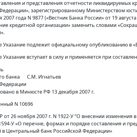
тавления и представления отчетности ликвидируемых к
Федерации», зарегистрированному Министерством юстиц
я 2007 года N 9877 («Вестник Банка России» от 19 августа 2
ние кредитной организации» заменить словами «Сокр
».
е Указание подлежит официальному опубликованию в «В
е Указание вступает в силу и применяется при составлен
ль
го банка
С.М. Игнатьев
 Федерации
овано в Минюсте РФ 13 декабря 2007 г.
нный N 10696
Р от 26 ноября 2007 г. N 1922-У “О внесении изменения 
 1594-У «О перечне, формах и порядке составления и п
 в Центральный банк Российской Федерации»