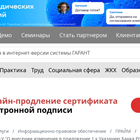
Демо
Семинары
Стать партнером
Клиента
Практика
Труд
Социальная сфера
ЖКХ
Образ
луги
Информационно-правовое обеспечение
ПРАЙМ
2-У “О внесении изменения в приложение 1 к Указанию Банка Ро