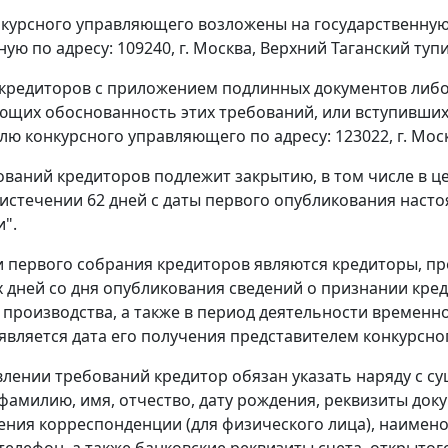
курсного управляющего возложены на государственную 
ю по адресу: 109240, г. Москва, Верхний Таганский тупик
кредиторов с приложением подлинных документов либо
щих обоснованность этих требований, или вступивших 
ю конкурсного управляющего по адресу: 123022, г. Москв
ований кредиторов подлежит закрытию, в том числе в 
 истечении 62 дней с даты первого опубликования насто
и".
 первого собрания кредиторов являются кредиторы, пр
 дней со дня опубликования сведений о признании кре
 производства, а также в период деятельности временн
является дата его получения представителем конкурсн
лении требований кредитор обязан указать наряду с с
 фамилию, имя, отчество, дату рождения, реквизиты док
ения корреспонденции (для физического лица), наимено
телефон, а также банковские реквизиты счета, открытог