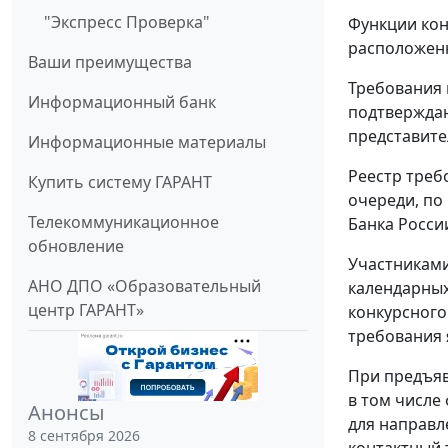
"Экспресс Проверка"
Функции кон
расположенну
Ваши преимущества
Требования 
Информационный банк
подтверждаю
представител
Информационные материалы
Реестр треб
Купить систему ГАРАНТ
очереди, по
Телекоммуникационное
Банка Росси
обновление
Участниками
АНО ДПО «Образовательный
календарных
центр ГАРАНТ»
конкурсного
требования 
При предъяв
в том числе
Анонсы
для направл
8 сентября 2026
контактный 