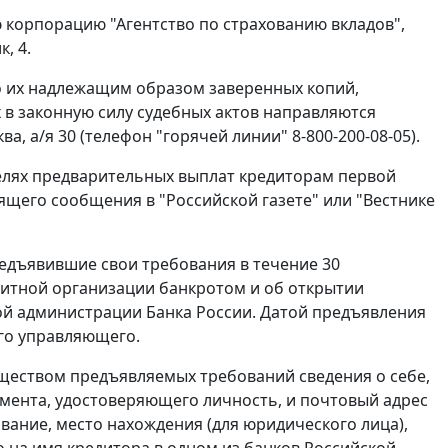
корпорацию "Агентство по страхованию вкладов",
, 4.
 их надлежащим образом заверенных копий,
в законную силу судебных актов направляются
а, а/я 30 (телефон "горячей линии" 8-800-200-08-05).
целях предварительных выплат кредиторам первой
ящего сообщения в "Российской газете" или "Вестнике
едъявившие свои требования в течение 30
дитной организации банкротом и об открытии
ой администрации Банка России. Датой предъявления
ого управляющего.
уществом предъявляемых требований сведения о себе,
умента, удостоверяющего личность, и почтовый адрес
вание, место нахождения (для юридического лица),
о на имя кредитора в одном из банков Российской