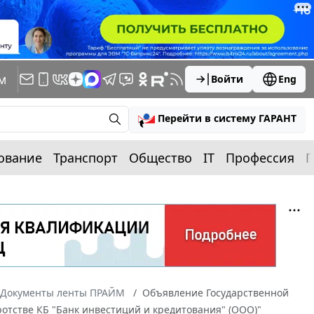
м
Войти
Eng
Перейти в систему ГАРАНТ
ование
Транспорт
Общество
IT
Профессия
П
Документы ленты ПРАЙМ
Объявление Государственной
кротстве КБ "Банк инвестиций и кредитования" (ООО)"