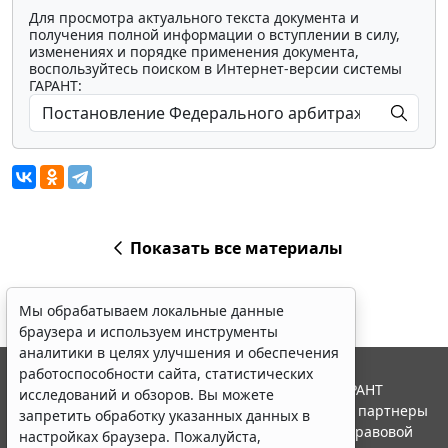
Для просмотра актуального текста документа и
получения полной информации о вступлении в силу,
изменениях и порядке применения документа,
воспользуйтесь поиском в Интернет-версии системы
ГАРАНТ:
Показать все материалы
Мы обрабатываем локальные данные
браузера и используем инструменты
аналитики в целях улучшения и обеспечения
работоспособности сайта, статистических
© ООО "НПП "ГАРАНТ-СЕРВИС", 2026. Система ГАРАНТ
исследований и обзоров. Вы можете
выпускается с 1990 года. Компания "Гарант" и ее партнеры
запретить обработку указанных данных в
являются участниками Российской ассоциации правовой
настройках браузера. Пожалуйста,