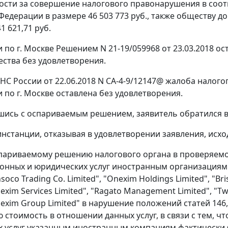
ости за совершение налогового правонарушения в соотв
едерации в размере 46 503 773 руб., также обществу до
1 621,71 руб.
 по г. Москве Решением N 21-19/059968 от 23.03.2018 о
ства без удовлетворения.
С России от 22.06.2018 N СА-4-9/12147@ жалоба налог
 по г. Москве оставлена без удовлетворения.
шись с оспариваемым решением, заявитель обратился в
инстанции, отказывая в удовлетворении заявления, исхо
париваемому решению налогового органа в проверяемом 
онных и юридических услуг иностранным организациям "
nsoco Trading Co. Limited", "Onexim Holdings Limited", "Bri
nexim Services Limited", "Ragato Management Limited", "Tw
nexim Group Limited" в нарушение положений статей 146, 
 стоимость в отношении данных услуг, в связи с тем, 
 услуг указанным иностранным компаниям фактически я