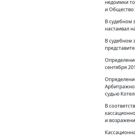
недоимки то
и Общество 
В судебном 
настаивал н
В судебном 
представите
Определение
сентября 201
Определение
Арбитражног
судью Котел
В соответст
кассационно
и возражени
Кассационна