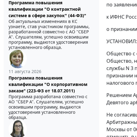
Программа повышения
по заявлен
квалификации "О контрактной
системе в сфере закупок" (44-ФЗ)"
к ИФНС Росси
Об актуальных изменениях в КС
узнаете, став участником программы,
о признани
разработанной совместно с АО ''СБЕР
А". Слушателям, успешно освоившим
УСТАНОВИЛ:
программу, выдаются удостоверения
установленного образца.
Общество с 
Общество, н
службы N 3 п
11 августа 2026
признании н
Программа повышения
налогового 
квалификации "О корпоративном
заказе" (223-ФЗ от 18.07.2011)
Решением Ар
Программа разработана совместно с
АО ''СБЕР А". Слушателям, успешно
Девятого ар
освоившим программу, выдаются
удостоверения установленного
Не согласив
образца.
Арбитражный
Москвы от 0
отменить в 