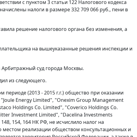
етствии с пунктом 3 статьи 122 Налогового кодекса
начислены налоги в размере 332 709 066 руб., пени в
ставила решение налогового органа без изменения, а
оплательщика на вышеуказанные решения инспекции и
 Арбитражный суд города Москвы.
дил из следующего.
периоде (2013 - 2015 г.г.) общество при оказании
Joule Energy Limited", "Onexim Group Management
staco Holdings Co. Limited", "Coverico Holdings Co.
itter Investment Limited", "Dacelina Investments
148, 154, 164 НК РФ, не исчислило налог на
что местом реализации обществом консультационных и
вляется территория Российской Федерации, а также в