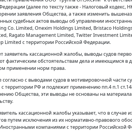
Федерации (далее по тексту также - Налоговый кодекс, Н
орении заявления Общества, а также изменить вышена
анных судебных актов выводы об управлении иностранн
ing Co. Limited, Onexim Holdings Limited, Bristaco Holdings
ited, Ragato Management Limited, Twitter Investment Limite
p Limited с территории Российской Федерации.
ет заявитель кассационной жалобы, выводы судов перв
ют фактическим обстоятельствам дела и имеющимся в де
ом применении норм права.
 согласно с выводами судов в мотивировочной части с
 с территории РФ и подлежит применению пп.4 п.1 ст.148
нению Общества, эти выводы не основаны на материала
ьству.
явитель кассационной жалобы указывает, что в случае
тов путем исключения из их нормативно-правового обос
Иностранными компаниями с территории Российской Фе