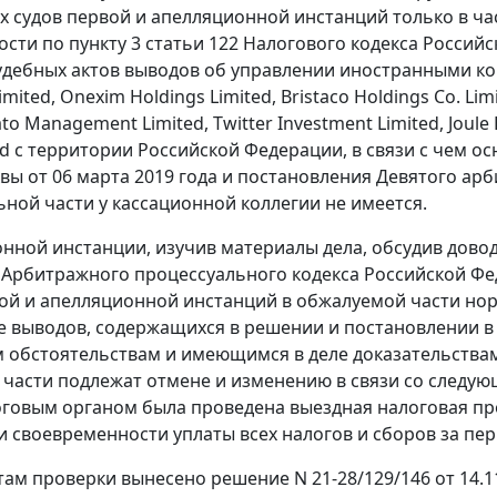
 судов первой и апелляционной инстанций только в ч
ости по пункту 3 статьи 122 Налогового кодекса Россий
удебных актов выводов об управлении иностранными ко
imited, Onexim Holdings Limited, Bristaco Holdings Co. Lim
ato Management Limited, Twitter Investment Limited, Joule
ed с территории Российской Федерации, в связи с чем 
вы от 06 марта 2019 года и постановления Девятого арб
льной части у кассационной коллегии не имеется.
онной инстанции, изучив материалы дела, обсудив дово
87 Арбитражного процессуального кодекса Российской
ой и апелляционной инстанций в обжалуемой части нор
е выводов, содержащихся в решении и постановлении в
 обстоятельствам и имеющимся в деле доказательствам,
части подлежат отмене и изменению в связи со следующ
оговым органом была проведена выездная налоговая пр
 своевременности уплаты всех налогов и сборов за перио
там проверки вынесено решение N 21-28/129/146 от 14.1