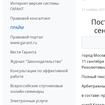
Интернет-версия системы
ГАРАНТ
21 ноября 201
Правовой консалтинг
Пос
ПРАЙМ
сен
Правовой портал
www.garant.ru
Вести Гаранта
город Моск
11 сентября 
Журнал "Законодательство"
Резолютивна
Консультации по эффективной
работе
Полный текс
Всероссийские спутниковые
Арбитражный
онлайн-семинары
в составе: 
Электронные услуги
судей Котел