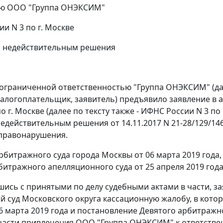
ию ООО "Группа ОНЭКСИМ"
и N 3 по г. Москве
и недействительным решения
ограниченной ответственностью "Группа ОНЭКСИМ" (дал
алогоплательщик, заявитель) предъявило заявление в 
о г. Москве (далее по тексту также - ИФНС России N 3 по
едействительным решения от 14.11.2017 N 21-28/129/14
правонарушения.
битражного суда города Москвы от 06 марта 2019 года
битражного апелляционного суда от 25 апреля 2019 года
шись с принятыми по делу судебными актами в части, з
 суд Московского округа кассационную жалобу, в кото
6 марта 2019 года и постановление Девятого арбитражно
части привлечения ООО "Группа ОНЭКСИМ" к ответственн