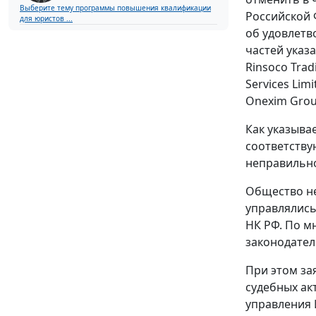
Выберите тему программы повышения квалификации
Российской 
для юристов ...
об удовлетв
частей указ
Rinsoco Trad
Services Lim
Onexim Grou
Как указыва
соответству
неправильн
Общество не
управлялись
НК РФ. По м
законодател
При этом за
судебных ак
управления 