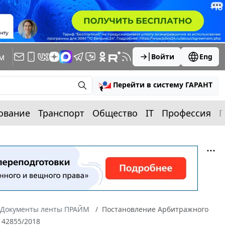
м
Войти
Eng
Перейти в систему ГАРАНТ
ование
Транспорт
Общество
IT
Профессия
П
Документы ленты ПРАЙМ
Постановление Арбитражного
-142855/2018