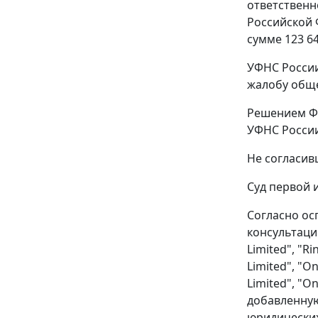
ответственн
Российской Ф
сумме 123 64
УФНС России
жалобу обще
Решением ФН
УФНС России
Не согласив
Суд первой 
Согласно ос
консультаци
Limited", "Ri
Limited", "O
Limited", "O
добавленную
юридических