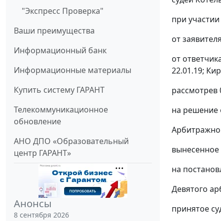
"Экспресс Проверка"
при участии 
Ваши преимущества
от заявителя
Информационный банк
от ответчика
Информационные материалы
22.01.19; Ки
Купить систему ГАРАНТ
рассмотрев 
Телекоммуникационное
на решение 
обновление
Арбитражног
АНО ДПО «Образовательный
вынесенное 
центр ГАРАНТ»
на постанов
Девятого ар
Анонсы
принятое су
8 сентября 2026