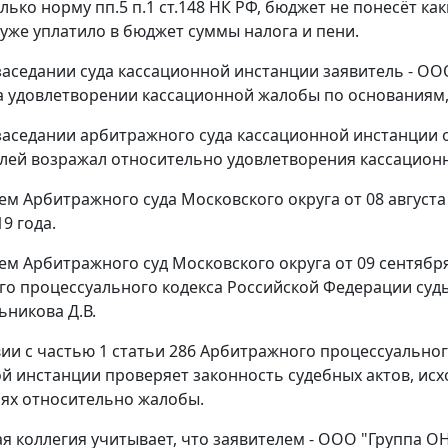
лько норму пп.5 п.1 ст.148 НК РФ, бюджет не понесёт ка
уже уплатило в бюджет суммы налога и пени.
заседании суда кассационной инстанции заявитель - О
а удовлетворении кассационной жалобы по основаниям,
заседании арбитражного суда кассационной инстанции от
лей возражал относительно удовлетворения кассацион
м Арбитражного суда Московского округа от 08 августа 
9 года.
м Арбитражного суд Московского округа от 09 сентября
о процессуального кодекса Российской Федерации судьи
ьникова Д.В.
вии с частью 1 статьи 286 Арбитражного процессуально
й инстанции проверяет законность судебных актов, исх
ях относительно жалобы.
я коллегия учитывает, что заявителем - ООО "Группа 