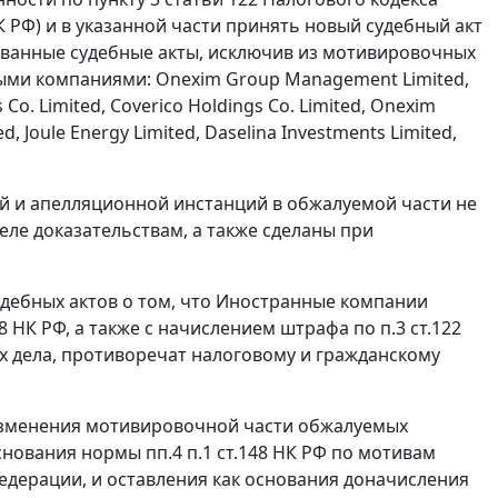
К РФ) и в указанной части принять новый судебный акт
званные судебные акты, исключив из мотивировочных
ыми компаниями: Onexim Group Management Limited,
 Co. Limited, Coverico Holdings Co. Limited, Onexim
d, Joule Energy Limited, Daselina Investments Limited,
ой и апелляционной инстанций в обжалуемой части не
ле доказательствам, а также сделаны при
удебных актов о том, что Иностранные компании
 НК РФ, а также с начислением штрафа по п.3 ст.122
х дела, противоречат налоговому и гражданскому
 изменения мотивировочной части обжалуемых
нования нормы пп.4 п.1 ст.148 НК РФ по мотивам
дерации, и оставления как основания доначисления