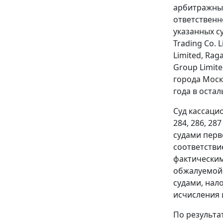
арбитражных
ответственн
указанных с
Trading Co. L
Limited, Rag
Group Limit
города Моск
года в оста
Суд кассаци
284, 286, 2
судами перв
соответстви
фактическим
обжалуемой 
судами, нал
исчисления и
По результа