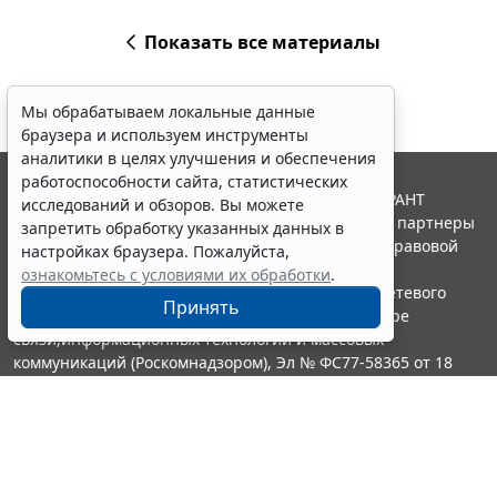
Показать все материалы
Мы обрабатываем локальные данные
браузера и используем инструменты
аналитики в целях улучшения и обеспечения
работоспособности сайта, статистических
© ООО "НПП "ГАРАНТ-СЕРВИС", 2026. Система ГАРАНТ
исследований и обзоров. Вы можете
выпускается с 1990 года. Компания "Гарант" и ее партнеры
запретить обработку указанных данных в
являются участниками Российской ассоциации правовой
настройках браузера. Пожалуйста,
информации ГАРАНТ.
ознакомьтесь с условиями их обработки
.
Портал ГАРАНТ.РУ зарегистрирован в качестве сетевого
Принять
издания Федеральной службой по надзору в сфере
связи,информационных технологий и массовых
коммуникаций (Роскомнадзором), Эл № ФС77-58365 от 18
июня 2014 года.
16+
Контакты
8-800-200-88-88