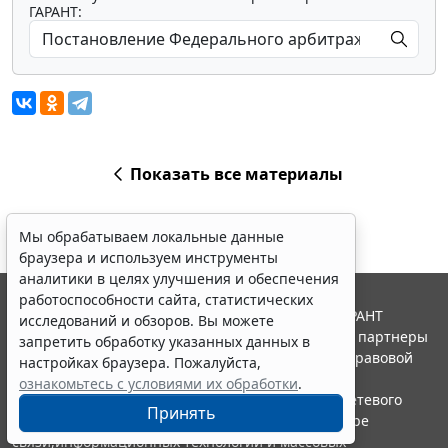
ГАРАНТ:
Показать все материалы
Мы обрабатываем локальные данные
браузера и используем инструменты
аналитики в целях улучшения и обеспечения
работоспособности сайта, статистических
© ООО "НПП "ГАРАНТ-СЕРВИС", 2026. Система ГАРАНТ
исследований и обзоров. Вы можете
выпускается с 1990 года. Компания "Гарант" и ее партнеры
запретить обработку указанных данных в
являются участниками Российской ассоциации правовой
настройках браузера. Пожалуйста,
информации ГАРАНТ.
ознакомьтесь с условиями их обработки
.
Портал ГАРАНТ.РУ зарегистрирован в качестве сетевого
Принять
издания Федеральной службой по надзору в сфере
связи,информационных технологий и массовых