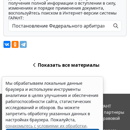
получения полной информации о вступлении в силу,
изменениях и порядке применения документа,
воспользуйтесь поиском в Интернет-версии системы
ГАРАНТ:
Показать все материалы
Мы обрабатываем локальные данные
браузера и используем инструменты
аналитики в целях улучшения и обеспечения
работоспособности сайта, статистических
© ООО "НПП "ГАРАНТ-СЕРВИС", 2026. Система ГАРАНТ
исследований и обзоров. Вы можете
выпускается с 1990 года. Компания "Гарант" и ее партнеры
запретить обработку указанных данных в
являются участниками Российской ассоциации правовой
настройках браузера. Пожалуйста,
информации ГАРАНТ.
ознакомьтесь с условиями их обработки
.