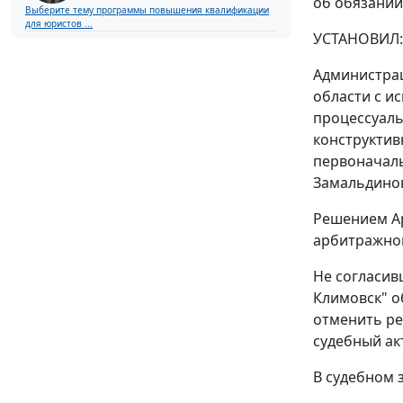
об обязании
Выберите тему программы повышения квалификации
для юристов ...
УСТАНОВИЛ:
Администрац
области с и
процессуаль
конструктивн
первоначаль
Замальдинова
Решением Ар
арбитражног
Не согласив
Климовск" о
отменить ре
судебный ак
В судебном 