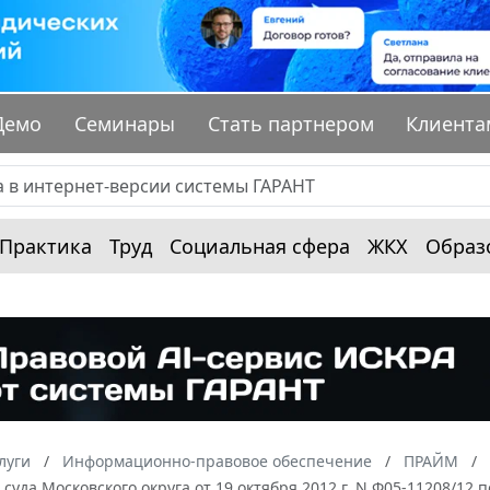
Демо
Семинары
Стать партнером
Клиента
Практика
Труд
Социальная сфера
ЖКХ
Образ
луги
Информационно-правовое обеспечение
ПРАЙМ
суда Московского округа от 19 октября 2012 г. N Ф05-11208/12 