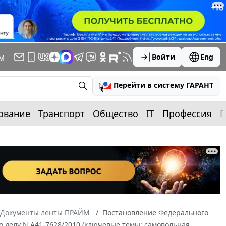
м
Войти
Eng
Перейти в систему ГАРАНТ
ование
Транспорт
Общество
IT
Профессия
П
Документы ленты ПРАЙМ
Постановление Федерального
по делу N А41-7628/2010 (ключевые темы: самовольная