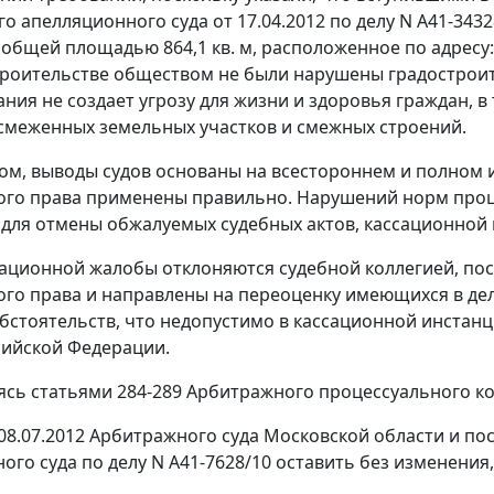
о апелляционного суда от 17.04.2012 по делу N А41-343
 общей площадью 864,1 кв. м, расположенное по адресу: 
строительстве обществом не были нарушены градострои
ания не создает угрозу для жизни и здоровья граждан, в
смеженных земельных участков и смежных строений.
ом, выводы судов основаны на всестороннем и полном 
го права применены правильно. Нарушений норм проце
для отмены обжалуемых судебных актов, кассационной 
ационной жалобы отклоняются судебной коллегией, по
го права и направлены на переоценку имеющихся в дел
бстоятельств, что недопустимо в кассационной инстанц
сийской Федерации.
уясь
статьями 284-289
Арбитражного процессуального код
08.07.2012 Арбитражного суда Московской области и
по
ого суда по делу N А41-7628/10 оставить без изменения