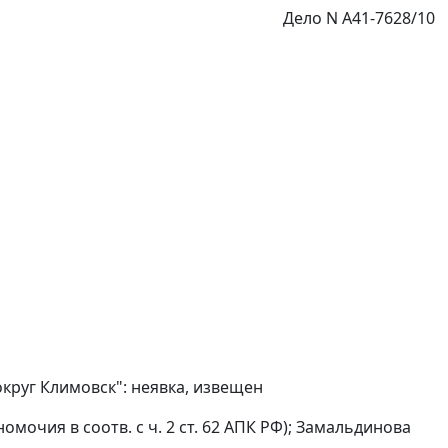
Дело N А41-7628/10
круг Климовск": неявка, извещен
лномочия в соотв. с
ч. 2 ст. 62
АПК РФ); Замальдинова