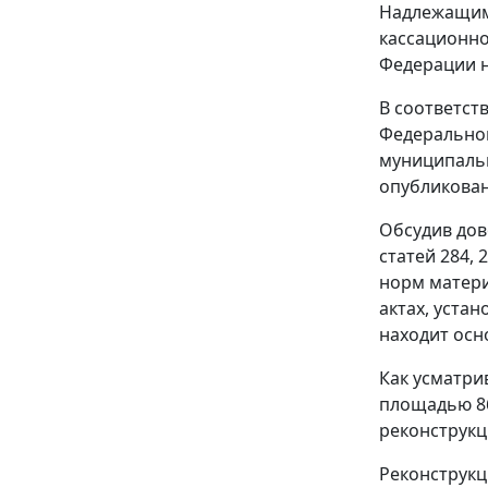
Надлежащим 
кассационно
Федерации н
В соответст
Федерально
муниципальн
опубликован
Обсудив дов
статей 284
,
2
норм матери
актах, уста
находит осн
Как усматри
площадью 864
реконструкц
Реконструкц