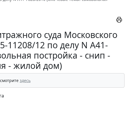
тражного суда Московского
05-11208/12 по делу N А41-
ольная постройка - снип -
я - жилой дом)
 смотрите
здесь
га