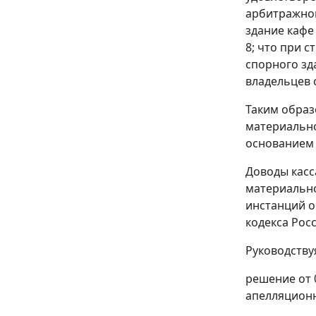
арбитражног
здание кафе
8; что при 
спорного зд
владельцев 
Таким образ
материально
основанием 
Доводы касс
материально
инстанций о
кодекса Рос
Руководств
решение от 
апелляционн