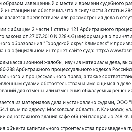
образом извещенный о месте и времени судебного разб
й инстанции не обеспечил, что в силу
части 3 статьи 28
е является препятствием для рассмотрения дела в отсут
вии с
абзацем 2 части 1 статьи 121
Арбитражного процесс
го закона
от 27.07.2010 N 228-ФЗ) информация о приня
ого образования "Городской округ Климовск" к произво
а на официальном интернет-сайте суда:
http://www.fasm
оды кассационной жалобы, изучив материалы дела, выс
86-288
Арбитражного процессуального кодекса Российс
ального и процессуального права, а также соответств
новленным судами обстоятельствам и имеющимся в деле 
ований для отмены или изменения обжалуемых решения 
вается из материалов дела и установлено судами, ООО 
,1 кв. м по адресу: Московская область, г. Климовск, ул
ии одноэтажного здания кафе общей площадью 248 кв. м
ия объекта капитального строительства произведена 