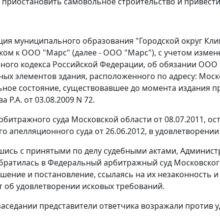
 приостановить самовольное строительство и привести
ия муниципального образования "Городской округ Кли
ском к ООО "Марс" (далее - ООО "Марс"), с учетом изме
ного кодекса Российской Федерации, об обязании ООО
ых элементов здания, расположенного по адресу: Московс
ное состояние, существовавшее до момента издания п
 Р.А. от 03.08.2009 N 72.
битражного суда Московской области от 08.07.2011, о
о апелляционного суда от 26.06.2012, в удовлетворении
шись с принятыми по делу судебными актами, Админист
братилась в Федеральный арбитражный суд Московского
шение и постановление, ссылаясь на их незаконность и
т об удовлетворении исковых требований.
заседании представители ответчика возражали против 