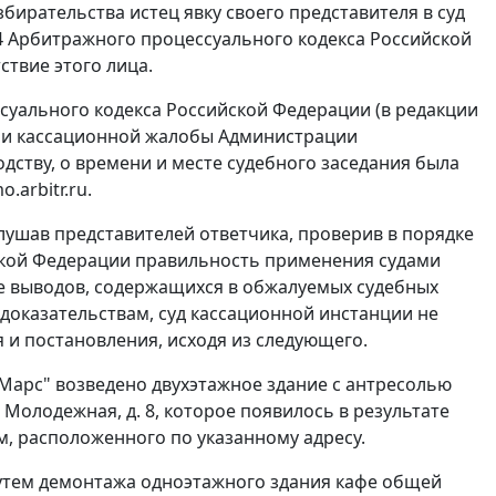
ирательства истец явку своего представителя в суд
4
Арбитражного процессуального кодекса Российской
ствие этого лица.
уального кодекса Российской Федерации (в редакции
тии кассационной жалобы Администрации
дству, о времени и месте судебного заседания была
o.arbitr.ru
.
лушав представителей ответчика, проверив в порядке
кой Федерации правильность применения судами
ие выводов, содержащихся в обжалуемых судебных
доказательствам, суд кассационной инстанции не
и постановления, исходя из следующего.
"Марс" возведено двухэтажное здание с антресолью
. Молодежная, д. 8, которое появилось в результате
, расположенного по указанному адресу.
путем демонтажа одноэтажного здания кафе общей