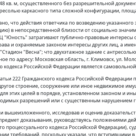
8 кв. м, осуществленного без разрешительной докуме
тресолью каркасного типа сложной конфигурации, площад
ано, что действия ответчика по возведению указанного
цию) в непосредственной близости от социально значим
СЦ "Юность" затрагивают публично-правовые интересы о
ава и охраняемые законом интересы других лиц, а им
"Стадион "Весна"; что двухэтажное здание с антресоль
е по адресу: Московская область, г. Климовск, ул. Моло
о кодекса Российской Федерации является самовольной
татьи 222
Гражданского кодекса Российской Федерации п
другое строение, сооружение или иное недвижимое имущ
для этих целей в порядке, установленном законом и ин
ходимых разрешений или с существенным нарушением г
и вышеизложенного, исследовав и оценив доказательства
предмет доказывания, руководствуясь положениями дей
о процессуального кодекса Российской Федерации), су
нии требований, поскольку указали, что вступившими в