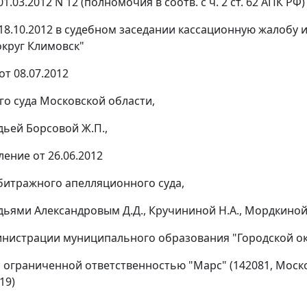
т 01.03.2012 N 12 (полномочия в соотв. с
ч. 2 ст. 62
АПК РФ)
18.10.2012 в судебном заседании кассационную жалобу
округ Климовск"
т 08.07.2012
о суда Московской области,
дьей Борсовой Ж.П.,
ление
от 26.06.2012
битражного апелляционного суда,
дьями Александровым Д.Д., Кручининой Н.А., Мордкиной
инистрации муниципального образования "Городской окру
 ограниченной ответственностью "Марс" (142081, Московс
19)