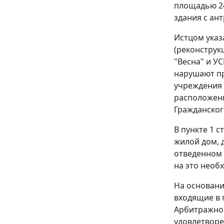
площадью 24
здания с ан
Истцом указ
(реконструк
"Весна" и У
нарушают пр
учреждения 
расположенно
Гражданског
В
пункте 1 с
жилой дом, 
отведенном 
на это необ
На основани
входящие в 
Арбитражног
удовлетворе