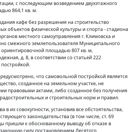
нтации, с последующим возведением двухэтажного
ью 864,1 кв. м.
 здания кафе без разрешения на строительство
ых объектов физической культуры и спорта - стадиона
рганов местного самоуправления г. Климовска и
енно смежного землепользователя Муниципального
ю ориентировочной площадью 807 кв. м,
дежная, д. 8, в соответствии со
статьей 222
 постройкой.
редусмотрено, что самовольной постройкой является
ество, созданное на земельном участке, не
ыми правовыми актами, либо созданное без получения
радостроительных и строительных норм и правил.
 в их совокупности, установив все обстоятельства,
ствующего законодательства (в том числе,
ст. 69
ды пришли к обоснованному выводу об отказе в
 законную силу постановлением Десятого