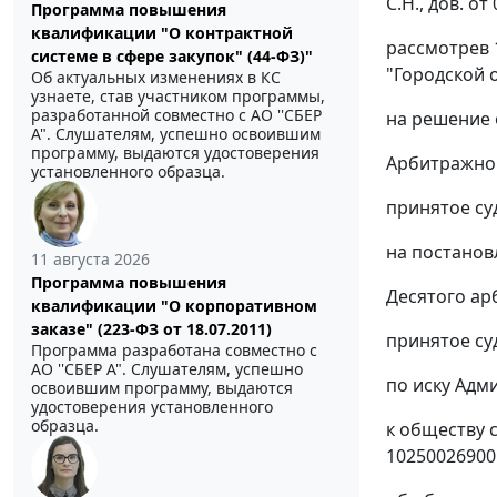
С.Н., дов. о
Программа повышения
квалификации "О контрактной
рассмотрев 
системе в сфере закупок" (44-ФЗ)"
"Городской 
Об актуальных изменениях в КС
узнаете, став участником программы,
разработанной совместно с АО ''СБЕР
на решение о
А". Слушателям, успешно освоившим
программу, выдаются удостоверения
Арбитражног
установленного образца.
принятое су
на
постанов
11 августа 2026
Программа повышения
Десятого ар
квалификации "О корпоративном
заказе" (223-ФЗ от 18.07.2011)
принятое су
Программа разработана совместно с
АО ''СБЕР А". Слушателям, успешно
по иску Адм
освоившим программу, выдаются
удостоверения установленного
образца.
к обществу с
10250026900