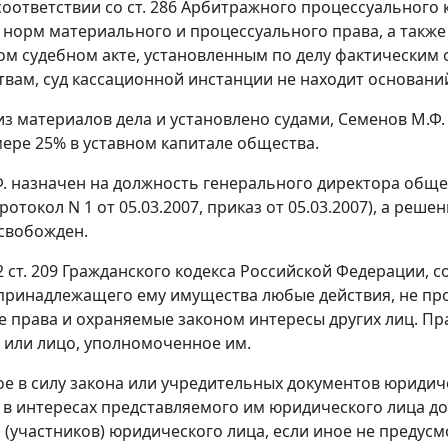
соответствии со
ст. 286
Арбитражного процессуального 
норм материального и процессуального права, а также
м судебном акте, установленным по делу фактическим
твам, суд кассационной инстанции не находит основан
 из материалов дела и установлено судами, Семенов М.Ф
мере 25% в уставном капитале общества.
. назначен на должность генерального директора общ
протокол N 1 от 05.03.2007, приказ от 05.03.2007), а реш
свобожден.
2 ст. 209
Гражданского кодекса Российской Федерации, с
ринадлежащего ему имущества любые действия, не про
 права и охраняемые законом интересы других лиц. П
 или лицо, уполномоченное им.
ое в силу закона или учредительных документов юридич
 в интересах представляемого им юридического лица д
 (участников) юридического лица, если иное не предус