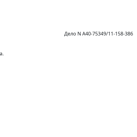
Дело N А40-75349/11-158-386
а.