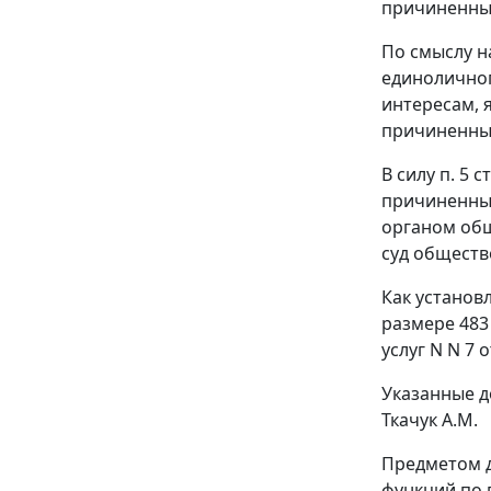
причиненны
По смыслу н
единоличног
интересам, 
причиненные
В силу
п. 5 ст
причиненных
органом общ
суд общество
Как установл
размере 483
услуг N N 7 о
Указанные д
Ткачук А.М.
Предметом до
функций по 