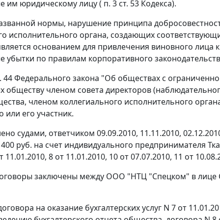
е им юридическому лицу (
п. 3 ст. 53
Кодекса).
азванной нормы, нарушение принципа добросовестност
о исполнительного органа, создающих соответствующие
является основанием для привлечения виновного лица к
 убытки по правилам корпоративного законодательств
. 44
Федерального закона "Об обществах с ограниченной
 обществу членом совета директоров (наблюдательно
ества, членом коллегиального исполнительного орган
 или его участник.
ено судами, ответчиком 09.09.2010, 11.11.2010, 02.12.20
 400 руб. на счет индивидуального предпринимателя Тка
т 11.01.2010, 8 от 11.01.2010, 10 от 07.07.2010, 11 от 10.
оговоры заключены между ООО "НТЦ "Спецком" в лице
говора на оказание бухгалтерских услуг N 7 от 11.01.2
ведению бухгалтерского отчета общества, договора N 8 о