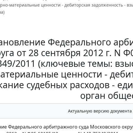
варно-материальные ценности - дебиторская задолженность - в
а)
ановление Федерального арби
уга от 28 сентября 2012 г. N Ф
349/2011 (ключевые темы: взыс
атериальные ценности - деби
кание судебных расходов - е
орган обще
Актуальную версию документа
ие Федерального арбитражного суда Московского окру