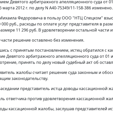
нием
Девятого арбитражного апелляционного суда от 01
 марта 2012 г. по делу N А40-75349/11-158-386 изменено.
Михаила Федоровича в пользу ООО "НТЦ Спецком" взыск
 000 руб., расходы по оплате услуг представителя в раз
азмере 11 296 руб. В удовлетворении остальной части 
 части решение оставлено без изменения.
шись с принятым постановлением, истец обратился с ка
ние
Девятого арбитражного апелляционного суда от 01 и
отрение, принять по делу новый судебный акт об остав
явитель жалобы считает решение суда законным и обос
ащим законодательству.
заседании представитель истца доводы кассационной ж
ль ответчика против удовлетворения кассационной жа
оды кассационной жалобы, заслушав представителей ист