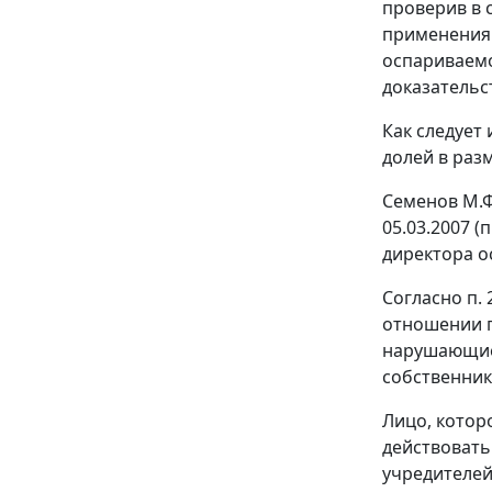
проверив в 
применения 
оспариваемо
доказательс
Как следует
долей в раз
Семенов М.Ф
05.03.2007 (
директора о
Согласно
п. 
отношении п
нарушающие
собственник
Лицо, котор
действовать
учредителей