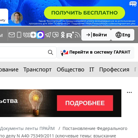
м
Войти
Eng
Перейти в систему ГАРАНТ
ование
Транспорт
Общество
IT
Профессия
П
Документы ленты ПРАЙМ
Постановление Федерального
 по делу N А40-75349/2011 (ключевые темы: взыскание