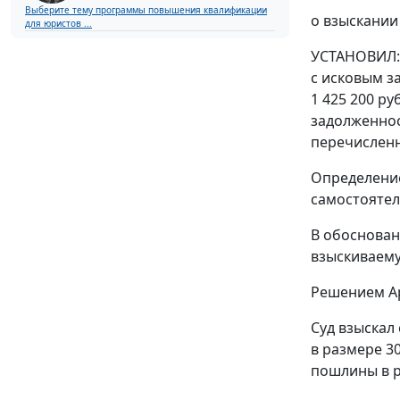
Выберите тему программы повышения квалификации
о взыскании 
для юристов ...
УСТАНОВИЛ: 
с исковым з
1 425 200 р
задолженнос
перечисленн
Определение
самостоятел
В обоснован
взыскиваему
Решением
А
Суд взыскал
в размере 30
пошлины в р