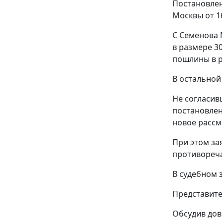
Постановле
Москвы от 16
С Семенова 
в размере 30
пошлины в р
В остальной
Не согласив
постановле
новое рассм
При этом за
противореч
В судебном 
Представите
Обсудив дов