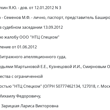
хин Я.Ю. - дов. от 12.01.2012 N 3
 - Семенов М.Ф. - лично, паспорт, представитель Баширов 
в судебном заседании 13.09.2012
ую жалобу ООО "НТЦ Спецком"
ление
от 01.06.2012
битражного апелляционного суда,
удьями Мартыновой Е.Е., Кузнецовой И.И., Смирновым О.
ества с ограниченной
стью "НТЦ Спецком" (ОГРН 50777462134, 127018, г. Москва
Михаилу Федоровичу,
: Зарицкая Лариса Викторовна