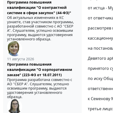
Программа повышения
от истца - Му
квалификации "О контрактной
системе в сфере закупок" (44-ФЗ)"
от ответчика
Об актуальных изменениях в КС
узнаете, став участником программы,
разработанной совместно с АО ''СБЕР
рассмотрев 
А". Слушателям, успешно освоившим
программу, выдаются удостоверения
кассационн
установленного образца.
на
постанов
Девятого ар
11 августа 2026
Программа повышения
принятого с
квалификации "О корпоративном
заказе" (223-ФЗ от 18.07.2011)
по иску Общ
Программа разработана совместно с
АО ''СБЕР А". Слушателям, успешно
ответственно
освоившим программу, выдаются
удостоверения установленного
образца.
к Семенову 
третье лицо