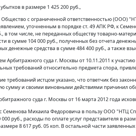
убытков в размере 1 425 200 руб.,
Общество с ограниченной ответственностью (ООО) "НТ
аявлением, уточненным в порядке
ст. 49
АПК РФ, к Семен
уб., в том числе, не переданных обществу товарно-матер
ти в сумме 104 000 руб., полученных без отчета денежны
ых денежные средства в сумме 484 400 руб., а также взы
м Арбитражного суда г. Москвы от 10.11.2011 к участию 
ьных требований относительно предмета спора, привле
ие требований истцом указано, что ответчик без закон
ю сумму и своими виновными действиями причинил общ
рбитражного суда г. Москвы от 16 марта 2012 года иско
 с Семенова Михаила Федоровича в пользу ООО "НТЦ Спе
 000 руб., расходы по оплате услуг представителя в раз
азмере 8 617 руб. 05 коп. В остальной части заявленных