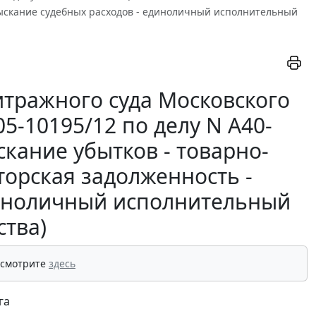
зыскание судебных расходов - единоличный исполнительный
тражного суда Московского
05-10195/12 по делу N А40-
кание убытков - товарно-
торская задолженность -
диноличный исполнительный
ства)
 смотрите
здесь
га