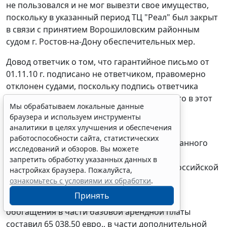
не пользовался и не мог вывезти свое имущество,
поскольку в указанный период ТЦ "Реал" был закрыт
в связи с принятием Ворошиловским районным
судом г. Ростов-на-Дону обеспечительных мер.
Довод ответчик о том, что гарантийное письмо от
01.11.10 г. подписано не ответчиком, правомерно
отклонен судами, поскольку подпись ответчика
заверена печатью, а доказательств того, что в этот
Мы обрабатываем локальные данные
период печать ответчика была утеряна, не
браузера и используем инструменты
представлено.
аналитики в целях улучшения и обеспечения
работоспособности сайта, статистических
При этом заявления о фальсификации указанного
исследований и обзоров. Вы можете
доказательства в соответствии со
ст. 161
запретить обработку указанных данных в
Арбитражного процессуального кодекса Российской
настройках браузера. Пожалуйста,
Федерации ответчиком не заявлялось.
ознакомьтесь с условиями их обработки
.
Принять
Таким образом, размер неосновательного
обогащения в части базовой арендной платы
составил 65 038,50 евро., в части дополнительной