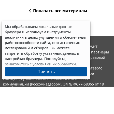
Показать все материалы
Мы обрабатываем локальные данные
браузера и используем инструменты
аналитики в целях улучшения и обеспечения
работоспособности сайта, статистических
© ООО "НПП "ГАРАНТ-СЕРВИС", 2026. Система ГАРАНТ
исследований и обзоров. Вы можете
выпускается с 1990 года. Компания "Гарант" и ее партнеры
запретить обработку указанных данных в
являются участниками Российской ассоциации правовой
настройках браузера. Пожалуйста,
информации ГАРАНТ.
ознакомьтесь с условиями их обработки
.
Портал ГАРАНТ.РУ зарегистрирован в качестве сетевого
Принять
издания Федеральной службой по надзору в сфере
связи,информационных технологий и массовых
коммуникаций (Роскомнадзором), Эл № ФС77-58365 от 18
июня 2014 года.
16+
Контакты
8-800-200-88-88