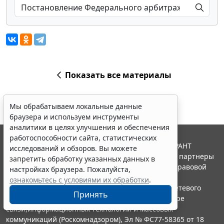
Показать все материалы
Мы обрабатываем локальные данные
браузера и используем инструменты
аналитики в целях улучшения и обеспечения
работоспособности сайта, статистических
© ООО "НПП "ГАРАНТ-СЕРВИС", 2026. Система ГАРАНТ
исследований и обзоров. Вы можете
выпускается с 1990 года. Компания "Гарант" и ее партнеры
запретить обработку указанных данных в
являются участниками Российской ассоциации правовой
настройках браузера. Пожалуйста,
информации ГАРАНТ.
ознакомьтесь с условиями их обработки
.
Портал ГАРАНТ.РУ зарегистрирован в качестве сетевого
Принять
издания Федеральной службой по надзору в сфере
связи,информационных технологий и массовых
коммуникаций (Роскомнадзором), Эл № ФС77-58365 от 18