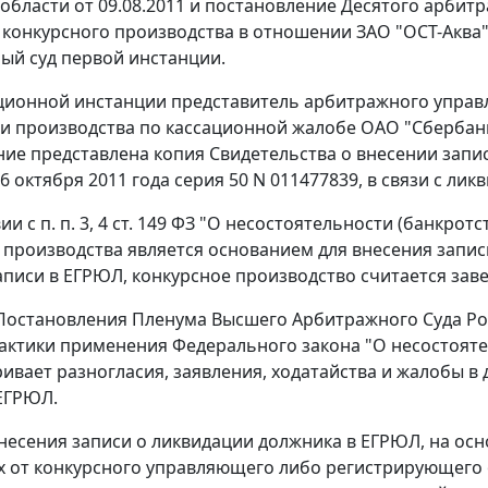
области от 09.08.2011 и постановление Десятого арбитр
конкурсного производства в отношении ЗАО "ОСТ-Аква"
ый суд первой инстанции.
ационной инстанции представитель арбитражного управл
 производства по кассационной жалобе ОАО "Сбербанк Р
ие представлена копия Свидетельства о внесении запи
6 октября 2011 года серия 50 N 011477839, в связи с ли
вии с
п. п. 3
,
4 ст. 149
ФЗ "О несостоятельности (банкротс
 производства является основанием для внесения запис
аписи в ЕГРЮЛ, конкурсное производство считается за
остановления Пленума Высшего Арбитражного Суда Росс
актики применения Федерального закона "О несостояте
ривает разногласия, заявления, ходатайства и жалобы в 
ЕГРЮЛ.
несения записи о ликвидации должника в ЕГРЮЛ, на осн
 от конкурсного управляющего либо регистрирующего 