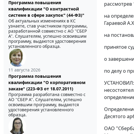
Программа повышения
рассмотрев 
квалификации "О контрактной
системе в сфере закупок" (44-ФЗ)"
на определе
Об актуальных изменениях в КС
Гараевой А.Х
узнаете, став участником программы,
разработанной совместно с АО ''СБЕР
на постанов
А". Слушателям, успешно освоившим
программу, выдаются удостоверения
установленного образца.
принятое су
о завершени
11 августа 2026
по делу о п
Программа повышения
квалификации "О корпоративном
УСТАНОВИЛ: 
заказе" (223-ФЗ от 18.07.2011)
несостоятел
Программа разработана совместно с
определением
АО ''СБЕР А". Слушателям, успешно
освоившим программу, выдаются
Определение
удостоверения установленного
образца.
Десятого ар
ОАО "Сберба