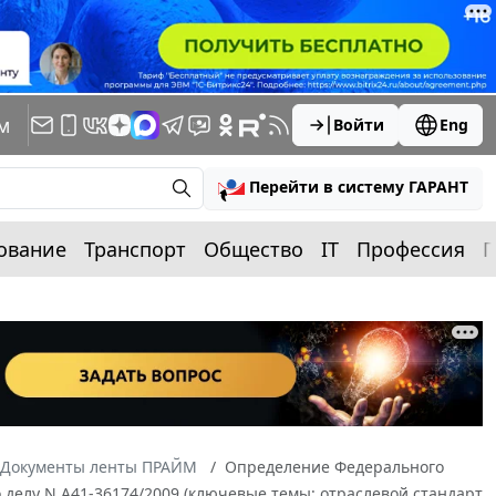
м
Войти
Eng
Перейти в систему ГАРАНТ
ование
Транспорт
Общество
IT
Профессия
П
Документы ленты ПРАЙМ
Определение Федерального
о делу N А41-36174/2009 (ключевые темы: отраслевой стандарт