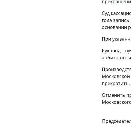
прекращении
Суд кассаци
года запись
основании р
При указанн
Руководств
арбитражный
Производств
Московской 
прекратить.
Отменить пр
Московского 
Председате