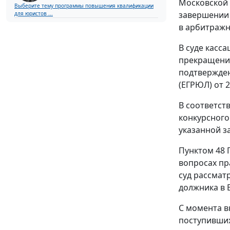
Московской 
Выберите тему программы повышения квалификации
завершении 
для юристов ...
в арбитражн
В суде касс
прекращении
подтвержден
(ЕГРЮЛ) от 2
В соответст
конкурсного
указанной з
Пунктом 48
П
вопросах пр
суд рассмат
должника в 
С момента в
поступивших