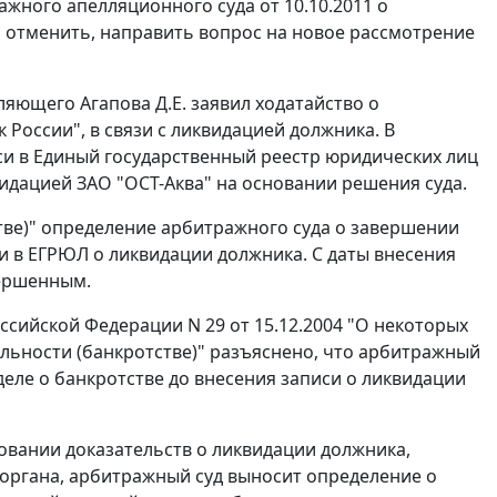
ажного апелляционного суда от 10.10.2011 о
 отменить, направить вопрос на новое рассмотрение
яющего Агапова Д.Е. заявил ходатайство о
оссии", в связи с ликвидацией должника. В
си в Единый государственный реестр юридических лиц
квидацией ЗАО "ОСТ-Аква" на основании решения суда.
тве)" определение арбитражного суда о завершении
и в ЕГРЮЛ о ликвидации должника. С даты внесения
вершенным.
ийской Федерации N 29 от 15.12.2004 "О некоторых
льности (банкротстве)" разъяснено, что арбитражный
деле о банкротстве до внесения записи о ликвидации
овании доказательств о ликвидации должника,
органа, арбитражный суд выносит определение о