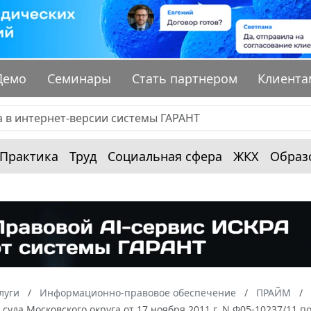
Демо
Семинары
Стать партнером
Клиента
Практика
Труд
Социальная сфера
ЖКХ
Образ
луги
Информационно-правовое обеспечение
ПРАЙМ
суда Московского округа от 17 ноября 2011 г. N Ф05-10237/11 п