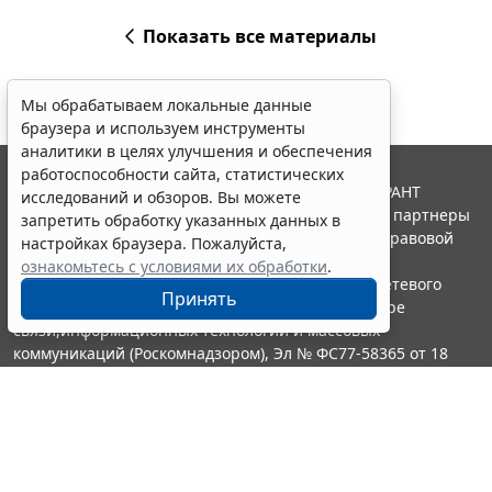
Показать все материалы
Мы обрабатываем локальные данные
браузера и используем инструменты
аналитики в целях улучшения и обеспечения
работоспособности сайта, статистических
© ООО "НПП "ГАРАНТ-СЕРВИС", 2026. Система ГАРАНТ
исследований и обзоров. Вы можете
выпускается с 1990 года. Компания "Гарант" и ее партнеры
запретить обработку указанных данных в
являются участниками Российской ассоциации правовой
настройках браузера. Пожалуйста,
информации ГАРАНТ.
ознакомьтесь с условиями их обработки
.
Портал ГАРАНТ.РУ зарегистрирован в качестве сетевого
Принять
издания Федеральной службой по надзору в сфере
связи,информационных технологий и массовых
коммуникаций (Роскомнадзором), Эл № ФС77-58365 от 18
июня 2014 года.
16+
Контакты
8-800-200-88-88