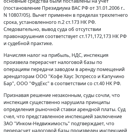
основные средства были поставлены на учет
(
постановление
Президиума ВАС РФ от 31.01.2006 г..
N 10807/05). Вычет применен в пределах трехлетнего
срока, установленного
п.2 ст.173
НК РФ.
Следовательно, вывод суда об отсутствии
правонарушения соответствует ст.
171
,
172
,
173
НК РФ
и судебной практике.
Начисляя налог на прибыль, НДС, инспекция
произвела перерасчет налоговой базы по
операциям передачи заводом в аренду помещений
арендаторам ООО "Кофе Хаус Эспрессо и Капучино
Бар", ООО "ФудЕкс" в соответствии со
ст.40
НК РФ.
Признавая решение незаконным, суды сочли, что
инспекция существенно нарушила принципы
определения рыночной ставки арендной платы. Суд
счел, что представленное инспекцией заключение
ЗАО "Инком-Недвижимость" подтверждает, что
перерасчет налоговой базы произведен инспекцией