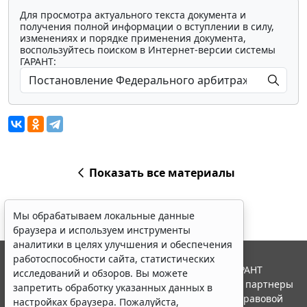
Для просмотра актуального текста документа и
получения полной информации о вступлении в силу,
изменениях и порядке применения документа,
воспользуйтесь поиском в Интернет-версии системы
ГАРАНТ:
Показать все материалы
Мы обрабатываем локальные данные
браузера и используем инструменты
аналитики в целях улучшения и обеспечения
работоспособности сайта, статистических
© ООО "НПП "ГАРАНТ-СЕРВИС", 2026. Система ГАРАНТ
исследований и обзоров. Вы можете
выпускается с 1990 года. Компания "Гарант" и ее партнеры
запретить обработку указанных данных в
являются участниками Российской ассоциации правовой
настройках браузера. Пожалуйста,