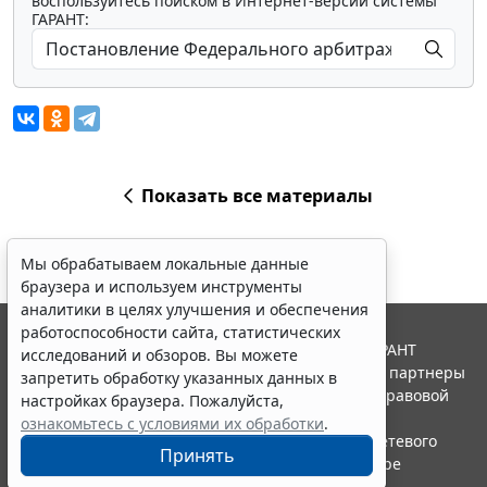
воспользуйтесь поиском в Интернет-версии системы
ГАРАНТ:
Показать все материалы
Мы обрабатываем локальные данные
браузера и используем инструменты
аналитики в целях улучшения и обеспечения
работоспособности сайта, статистических
© ООО "НПП "ГАРАНТ-СЕРВИС", 2026. Система ГАРАНТ
исследований и обзоров. Вы можете
выпускается с 1990 года. Компания "Гарант" и ее партнеры
запретить обработку указанных данных в
являются участниками Российской ассоциации правовой
настройках браузера. Пожалуйста,
информации ГАРАНТ.
ознакомьтесь с условиями их обработки
.
Портал ГАРАНТ.РУ зарегистрирован в качестве сетевого
Принять
издания Федеральной службой по надзору в сфере
связи,информационных технологий и массовых