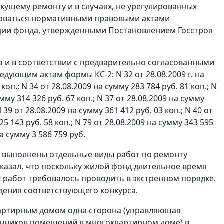
екущему ремонту и в случаях, не урегулированных
воваться нормативными правовыми актами
ции фонда, утвержденными
Постановлением
Госстроя
а и в соответствии с предварительно согласованными
следующим актам
формы КС-2
: N 32 от 28.08.2009 г. на
 коп.; N 34 от 28.08.2009 на сумму 283 784 руб. 81 коп.; N
умму 314 326 руб. 67 коп.; N 37 от 28.08.2009 на сумму
N 39 от 28.08.2009 на сумму 361 412 руб. 03 коп.; N 40 от
25 143 руб. 58 коп.; N 79 от 28.08.2009 на сумму 343 595
на сумму 3 586 759 руб.
ли выполнены отдельные виды работ по ремонту
казал, что поскольку жилой фонд длительное время
 работ требовалось проводить в экстренном порядке.
дения соответствующего конкурса.
вартирным домом одна сторона (управляющая
венников помещений в многоквартирном доме) в