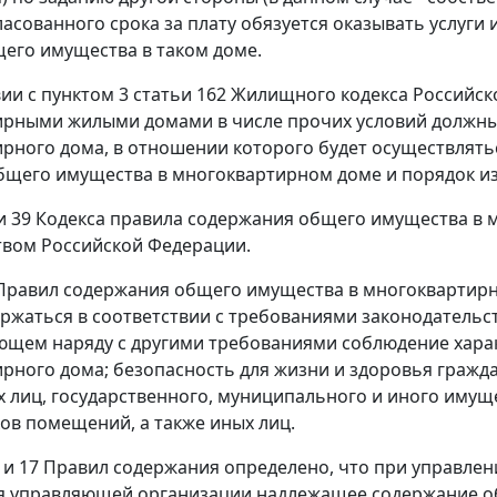
ласованного срока за плату обязуется оказывать услуг
его имущества в таком доме.
вии с
пунктом 3 статьи 162
Жилищного кодекса Российско
ирными жилыми домами в числе прочих условий должны
рного дома, в отношении которого будет осуществлятьс
бщего имущества в многоквартирном доме и порядок из
и 39
Кодекса правила содержания общего имущества в 
вом Российской Федерации.
равил содержания общего имущества в многоквартирн
ржаться в соответствии с требованиями законодательс
щем наряду с другими требованиями соблюдение харак
рного дома; безопасность для жизни и здоровья гражд
 лиц, государственного, муниципального и иного имущ
ов помещений, а также иных лиц.
и
17
Правил содержания определено, что при управле
я управляющей организации надлежащее содержание о