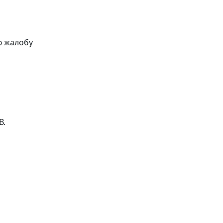
ю жалобу
В.