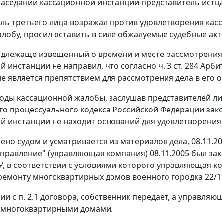
заседании кассационной инстанции представитель истц
ль третьего лица возражал против удовлетворения ка
алобу, просил оставить в силе обжалуемые судебные акт
адлежаще извещенный о времени и месте рассмотрения 
й инстанции не направил, что согласно
ч. 3 ст. 284
Арбит
е является препятствием для рассмотрения дела в его о
оды кассационной жалобы, заслушав представителей ли
о процессуального кодекса Российской Федерации закон
й инстанции не находит оснований для удовлетворения
ено судом и усматривается из материалов дела, 08.11.20
равление" (управляющая компания) 08.11.2005 был за
У, в соответствии с условиями которого управляющая 
ремонту многоквартирных домов военного городка 22/1
вии с п. 2.1 договора, собственник передает, а управл
 многоквартирными домами.