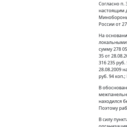
Согласно п.
настоящим 
Минобороны
России от 27
На основани
локальными 
сумму 278 058
35 от 28.08.2
316 235 руб. 
28.08.2009 на
руб. 94 коп.;
В обоснован
межпанельны
находился б
Поэтому раб
В силу
пункт
организация