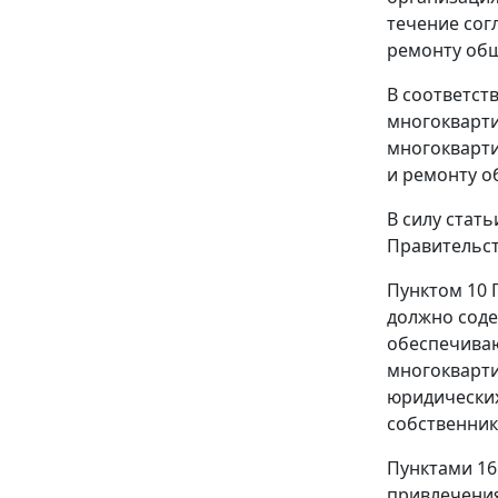
течение сог
ремонту общ
В соответст
многокварт
многокварти
и ремонту о
В силу
стать
Правительст
Пунктом 10
П
должно соде
обеспечиваю
многокварти
юридических
собственник
Пунктами 16
привлечени