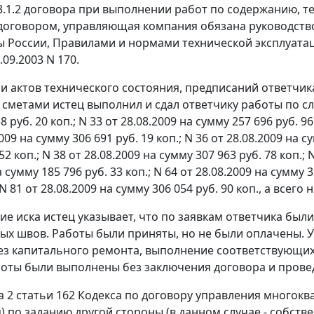
 3.1.2 договора при выполнении работ по содержанию, т
договором, управляющая компания обязана руководст
 России,
Правилами
и нормами технической эксплуата
.09.2003 N 170.
и актов технического состояния, предписаний ответчик
сметами истец выполнил и сдал ответчику работы по 
 руб. 20 коп.; N 33 от 28.08.2009 на сумму 257 696 руб. 96
009 на сумму 306 691 руб. 19 коп.; N 36 от 28.08.2009 на с
52 коп.; N 38 от 28.08.2009 на сумму 307 963 руб. 78 коп.; 
 сумму 185 796 руб. 33 коп.; N 64 от 28.08.2009 на сумму 3
 N 81 от 28.08.2009 на сумму 306 054 руб. 90 коп., а всего 
ие иска истец указывает, что по заявкам ответчика бы
х швов. Работы были приняты, но не были оплачены. У
ез капитального ремонта, выполнение соответствующих
оты были выполнены без заключения договора и прове
а 2 статьи 162
Кодекса по договору управления многок
) по заданию другой стороны (в данном случае - собст