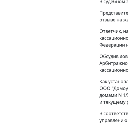
В судебном 
Представите
отзыве на ж
Ответчик, н
кассационно
Федерации н
Обсудив дов
Арбитражног
кассационно
Как установл
ООО "Домоуп
домами N 1/
и текущему 
В соответст
управлению