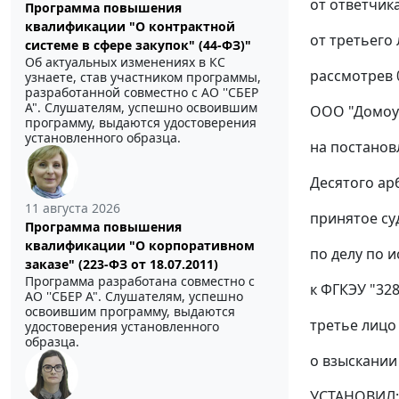
от ответчика
Программа повышения
квалификации "О контрактной
от третьего 
системе в сфере закупок" (44-ФЗ)"
Об актуальных изменениях в КС
рассмотрев 
узнаете, став участником программы,
разработанной совместно с АО ''СБЕР
А". Слушателям, успешно освоившим
ООО "Домоу
программу, выдаются удостоверения
установленного образца.
на постанов
Десятого ар
11 августа 2026
принятое су
Программа повышения
квалификации "О корпоративном
по делу по 
заказе" (223-ФЗ от 18.07.2011)
Программа разработана совместно с
к ФГКЭУ "32
АО ''СБЕР А". Слушателям, успешно
освоившим программу, выдаются
третье лицо
удостоверения установленного
образца.
о взыскании
УСТАНОВИЛ: