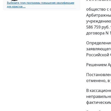
Выберите тему программы повышения квалификации
для юристов ...
общество с 
Арбитражный
учреждению 
586 759 руб
договора N 1
Определением
заявляющего
Российской 
Решением Ар
Постановлен
отменено, в
В кассацион
неправильно
фактическим