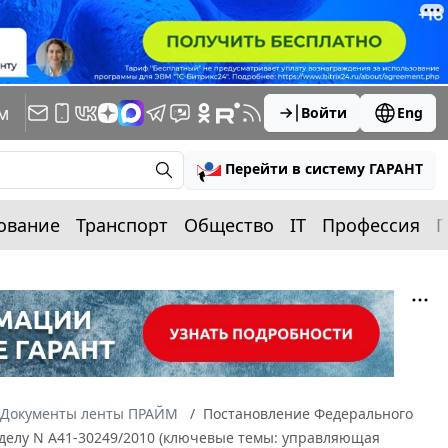
м
Войти
Eng
Перейти в систему ГАРАНТ
ование
Транспорт
Общество
IT
Профессия
П
Документы ленты ПРАЙМ
Постановление Федерального
по делу N А41-30249/2010 (ключевые темы: управляющая