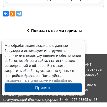
Показать все материалы
Мы обрабатываем локальные данные
браузера и используем инструменты
аналитики в целях улучшения и обеспечения
работоспособности сайта, статистических
© ООО "НПП "ГАРАНТ-СЕРВИС", 2026. Система ГАРАНТ
исследований и обзоров. Вы можете
выпускается с 1990 года. Компания "Гарант" и ее партнеры
запретить обработку указанных данных в
являются участниками Российской ассоциации правовой
настройках браузера. Пожалуйста,
информации ГАРАНТ.
ознакомьтесь с условиями их обработки
.
Портал ГАРАНТ.РУ зарегистрирован в качестве сетевого
Принять
издания Федеральной службой по надзору в сфере
связи,информационных технологий и массовых
коммуникаций (Роскомнадзором), Эл № ФС77-58365 от 18
июня 2014 года.