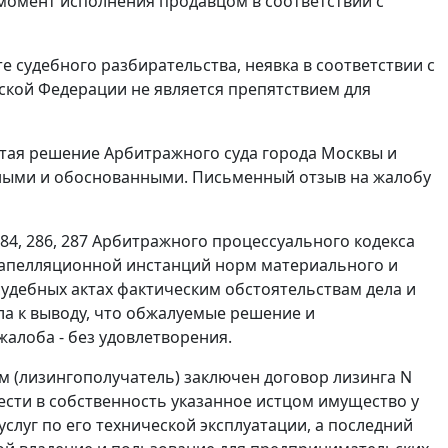
 момент исполнения продавцом в соответствии с
е судебного разбирательства, неявка в соответствии с
кой Федерации не является препятствием для
тая решение Арбитражного суда города Москвы и
ными и обоснованными. Письменный отзыв на жалобу
84
,
286
,
287
Арбитражного процессуального кодекса
 апелляционной инстанций норм материального и
судебных актах фактическим обстоятельствам дела и
а к выводу, что обжалуемые решение и
алоба - без удовлетворения.
ом (лизингополучатель) заключен договор лизинга N
рести в собственность указанное истцом имущество у
слуг по его технической эксплуатации, а последний