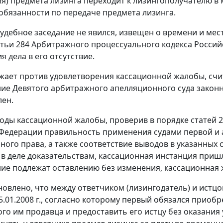
я) предмета лизинга переходит к лизингополучателю в
обязанности по передаче предмета лизинга.
судебное заседание не явился, извещен о времени и мест
атьи 284
Арбитражного процессуального кодекса Российс
 дела в его отсутствие.
жает против удовлетворения кассационной жалобы, счи
ие Девятого арбитражного апелляционного суда закон
лен.
оды кассационной жалобы, проверив в порядке
статей
2
Федерации правильность применения судами первой и
ного права, а также соответствие выводов в указанных 
 деле доказательствам, кассационная инстанция пришл
ие подлежат оставлению без изменения, кассационная ж
новлено, что между ответчиком (лизингодатель) и истц
25.01.2008 г., согласно которому первый обязался приоб
го им продавца и предоставить его истцу без оказания у