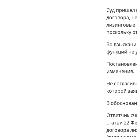
Суд пришел 
договора, н
лизинговые 
поскольку о
Во взыскани
функций не 
Постановле
изменения.
Не согласив
которой зая
В обоснован
Ответчик счи
статьи 22
Фед
договора ли