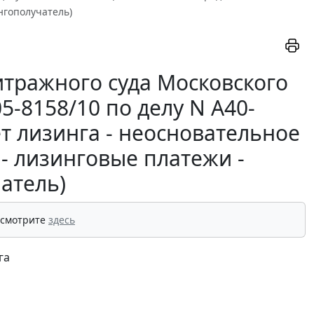
нгополучатель)
тражного суда Московского
05-8158/10 по делу N А40-
т лизинга - неосновательное
- лизинговые платежи -
атель)
 смотрите
здесь
га