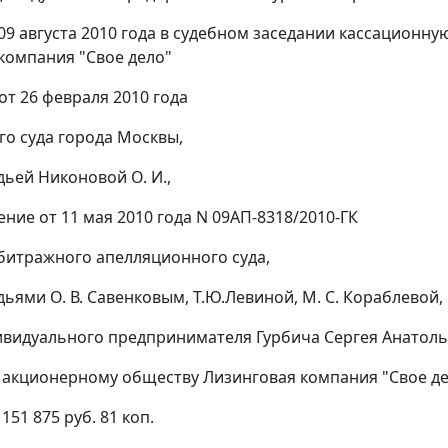
09 августа 2010 года в судебном заседании кассационн
компания "Свое дело"
от 26 февраля 2010 года
о суда города Москвы,
дьей Никоновой О. И.,
ение
от 11 мая 2010 года N 09АП-8318/2010-ГК
битражного апелляционного суда,
дьями О. В. Савенковым, Т.Ю.Левиной, М. С. Кораблевой,
ивидуального предпринимателя Гурбича Сергея Анатол
 акционерному обществу Лизинговая компания "Свое д
151 875 руб. 81 коп.