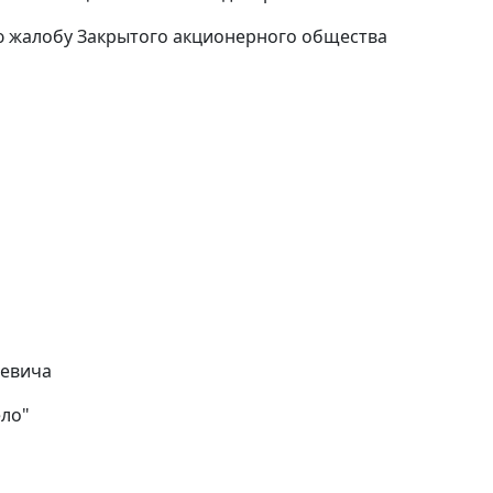
ую жалобу Закрытого акционерного общества
ьевича
ело"