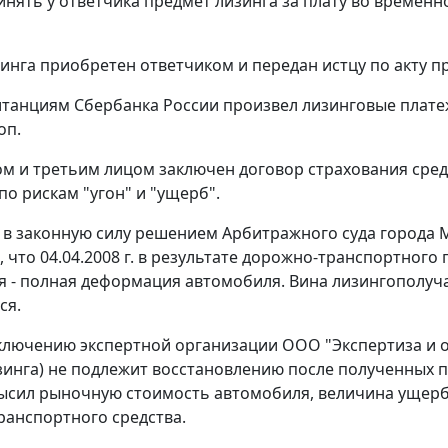
инять у ответчика предмет лизинга за плату во времен
инга приобретен ответчиком и передан истцу по акту при
итанциям Сбербанка России произвел лизинговые платеж
оп.
м и третьим лицом заключен договор страхования средс
. по рискам "угон" и "ущерб".
в законную силу решением Арбитражного суда города Моск
, что 04.04.2008 г. в результате дорожно-транспортног
 - полная деформация автомобиля. Вина лизингополуча
ся.
ключению экспертной организации ООО "Экспертиза и оце
зинга) не подлежит восстановлению после полученных п
ысил рыночную стоимость автомобиля, величина ущерб
ранспортного средства.