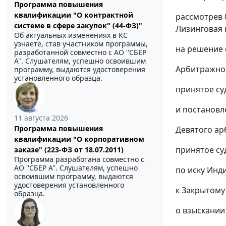
Программа повышения
квалификации "О контрактной
рассмотрев 
системе в сфере закупок" (44-ФЗ)"
Лизинговая 
Об актуальных изменениях в КС
узнаете, став участником программы,
на решение 
разработанной совместно с АО ''СБЕР
А". Слушателям, успешно освоившим
Арбитражног
программу, выдаются удостоверения
установленного образца.
принятое су
и
постановл
11 августа 2026
Программа повышения
Девятого ар
квалификации "О корпоративном
принятое су
заказе" (223-ФЗ от 18.07.2011)
Программа разработана совместно с
АО ''СБЕР А". Слушателям, успешно
по иску Инд
освоившим программу, выдаются
удостоверения установленного
к Закрытому
образца.
о взыскании 