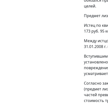
обязался пр
целей.
Предмет лиз
Истец по кв
173 руб. 95 к
Между истцо
31.01.2008 г
Вступившим 
установлено
повреждения
усматривает
Согласно за
(предмет ли
частей прев
стоимость т