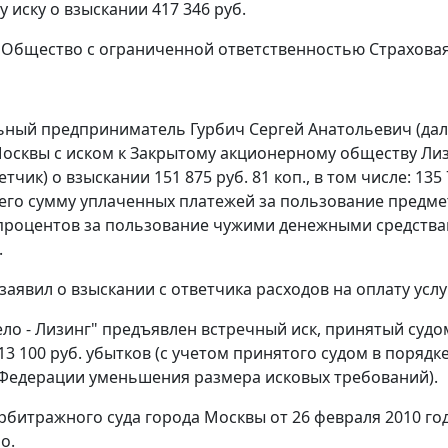
 иску о взыскании 417 346 руб.
 Общество с ограниченной ответственностью Страховая
ный предприниматель Гурбич Сергей Анатольевич (далее
Москвы с иском к Закрытому акционерному обществу Лизи
етчик) о взыскании 151 875 руб. 81 коп., в том числе: 13
го сумму уплаченных платежей за пользование предметом
. процентов за пользование чужими денежными средств
.
заявил о взыскании с ответчика расходов на оплату услу
ело - Лизинг" предъявлен встречный иск, принятый суд
13 100 руб. убытков (с учетом принятого судом в порядк
Федерации уменьшения размера исковых требований).
битражного суда города Москвы от 26 февраля 2010 го
о.