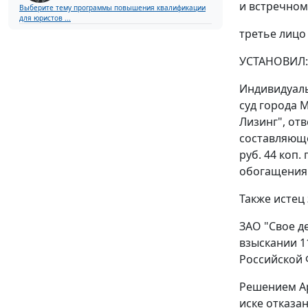
и встречному
Выберите тему программы повышения квалификации
для юристов ...
третье лицо
УСТАНОВИЛ:
Индивидуаль
суд города 
Лизинг", отв
составляюще
руб. 44 коп
обогащения
Также истец 
ЗАО "Свое д
взыскании 1
Российской 
Решением Ар
иске отказан