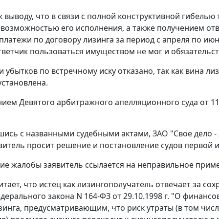
к выводу, что в связи с полной конструктивной гибель
евозможностью его исполнения, а также получением о
платежи по договору лизинга за период с апреля по ию
тветчик пользоваться имуществом не мог и обязательс
и убытков по встречному иску отказано, так как вина л
установлена.
нием
Девятого арбитражного апелляционного суда от 11
шись с названными судебными актами, ЗАО "Свое дело -
витель просит решение и постановление судов первой и
ие жалобы заявитель ссылается на неправильное прим
тает, что истец как лизингополучатель отвечает за сох
ерального закона N 164-ФЗ от 29.10.1998 г. "О финансово
зинга, предусматривающим, что риск утраты (в том чис