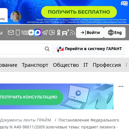
м
Войти
Eng
Перейти в систему ГАРАНТ
ование
Транспорт
Общество
IT
Профессия
П
Документы ленты ПРАЙМ
Постановление Федерального
о делу N А40-98611/2009 (ключевые темы: предмет лизинга -