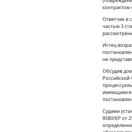
(повреждени
контрактом 
Ответчик в 
частью 3 ст
рассмотрения
Истец возра
постановлен
не представ
Обсудив дов
Российской 
процессуаль
имеющимся в
постановлен
Судами уста
8580/КР от 
определенно