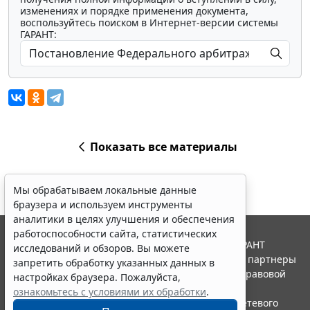
изменениях и порядке применения документа,
воспользуйтесь поиском в Интернет-версии системы
ГАРАНТ:
Показать все материалы
Мы обрабатываем локальные данные
браузера и используем инструменты
аналитики в целях улучшения и обеспечения
работоспособности сайта, статистических
© ООО "НПП "ГАРАНТ-СЕРВИС", 2026. Система ГАРАНТ
исследований и обзоров. Вы можете
выпускается с 1990 года. Компания "Гарант" и ее партнеры
запретить обработку указанных данных в
являются участниками Российской ассоциации правовой
настройках браузера. Пожалуйста,
информации ГАРАНТ.
ознакомьтесь с условиями их обработки
.
Портал ГАРАНТ.РУ зарегистрирован в качестве сетевого