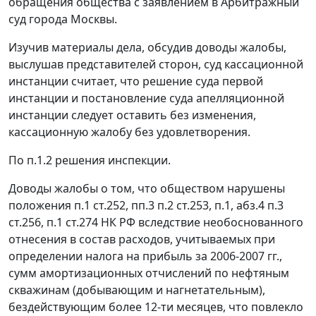
обращения общества с заявлением в Арбитражный
суд города Москвы.
Изучив материалы дела, обсудив доводы жалобы,
выслушав представителей сторон, суд кассационной
инстанции считает, что решение суда первой
инстанции и
постановление
суда апелляционной
инстанции следует оставить без изменения,
кассационную жалобу без удовлетворения.
По п.1.2 решения инспекции.
Доводы жалобы о том, что обществом нарушены
положения
п.1 ст.252
,
пп.3 п.2 ст.253
,
п.1
,
абз.4 п.3
ст.256
,
п.1 ст.274
НК РФ вследствие необоснованного
отнесения в состав расходов, учитываемых при
определении налога на прибыль за 2006-2007 гг.,
сумм амортизационных отчислений по нефтяным
скважинам (добывающим и нагнетательным),
бездействующим более 12-ти месяцев, что повлекло