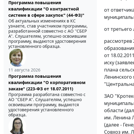
Программа повышения
квалификации "О контрактной
от ответчик
системе в сфере закупок" (44-ФЗ)"
муниципально
Об актуальных изменениях в КС
узнаете, став участником программы,
от третьего
разработанной совместно с АО ''СБЕР
А". Слушателям, успешно освоившим
рассмотрев 
программу, выдаются удостоверения
установленного образца.
образования
от 18.02.20
иску (заявл
плана сельс
11 августа 2026
Программа повышения
Ленинского 
квалификации "О корпоративном
"Центральна
заказе" (223-ФЗ от 18.07.2011)
Программа разработана совместно с
ЗАО "Кротек
АО ''СБЕР А". Слушателям, успешно
муниципальн
освоившим программу, выдаются
удостоверения установленного
области (да
образца.
им. Ленина 
(далее - Ге
Совхоз им. 