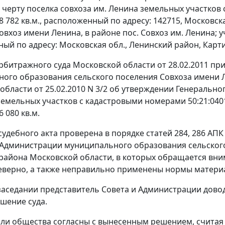
 черту поселка совхоза им. Ленина земельных участков 
 782 кв.м., расположенный по адресу: 142715, Московск
вхоз имени Ленина, в районе пос. Совхоз им. Ленина; уч.
ый по адресу: Московская обл., Ленинский район, Карти
битражного суда Московской области от 28.02.2011 пр
ого образования сельского поселения Совхоза имени 
области от 25.02.2010 N 3/2 об утверждении Генеральног
земельных участков с кадастровыми номерами 50:21:04011
 080 кв.м.
судебного акта проверена в порядке
статей 284
,
286
АПК 
 Администрации муниципального образования сельског
района Московской области, в которых обращается вним
еверно, а также неправильно применены нормы матери
заседании представитель Совета и Администрации дов
шение суда.
ли общества согласны с вынесенным решением, считая