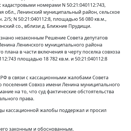
с кадастровыми номерами N 50:21:040112:743,
ая обл., Ленинский муниципальный район, сельское
 2/5; N 50:21:040112:8, площадью 56 080 кв.м.,
нский со., вблизи д. Ближние Прудищи.
изнано незаконным Решение Совета депутатов
Ленина Ленинского муниципального района
о плана в части включения в черту поселка совхоза
2:743 площадью 18 782 кв.м. и 50:21:040112:8
РФ в связи с кассационными жалобами Совета
о поселения Совхоз имени Ленина муниципального
ание на то, что суд фактические обстоятельства
ального права.
оды кассационной жалобы поддержал и просил
 его законным и обоснованным.