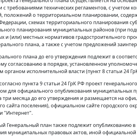
проекта генерального плана осуществляется на основа
и с требованиями технических регламентов, с учетом 
, положений о территориальном планировании, содер
Федерации, схемах территориального планирования суб
ьного планирования муниципальных районов (при подг
х и (или) местных нормативов градостроительного про
ерального плана, а также с учетом предложений заинте
рального плана до его утверждения подлежит в соответ
му согласованию в порядке, установленном уполномо
 органом исполнительной власти (
пункт 8 статьи 24
ГрК
 согласно
пункта 9 статьи 24
ГрК РФ проект генерального
ом для официального опубликования муниципальных п
а три месяца до его утверждения и размещается на офи
о сайта поселения), официальном сайте городского окр
ти "Интернет".
й Генеральный план также подлежит опубликованию в 
ия муниципальных правовых актов, иной официальной