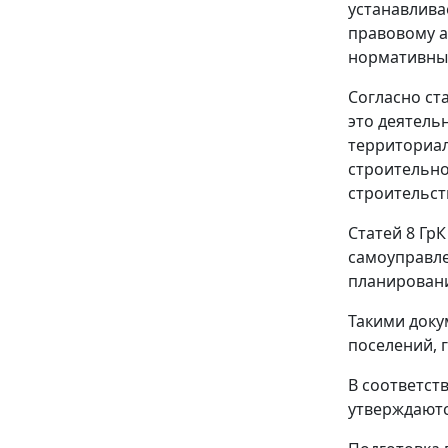
устанавлива
правовому а
нормативный
Согласно
ст
это деятель
территориал
строительно
строительст
Статей 8
ГрК
самоуправле
планировани
Такими доку
поселений, 
В соответст
утверждаютс