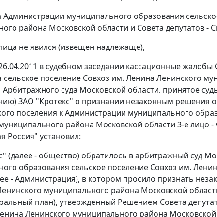
а Администрации муниципального образования сельское
го района Московской области и Совета депутатов - Сывч
 лица не явился (извещен надлежаще),
26.04.2011 в судебном заседании кассационные жалобы
 сельское поселение Совхоз им. Ленина Ленинского м
11 Арбитражного суда Московской области, принятое судь
ению) ЗАО "Кротекс" о признании незаконным решения от 
кого поселения к Администрации муниципального образ
муниципального района Московской области 3-е лицо 
я Россия" установил:
с" (далее - общество) обратилось в арбитражный суд М
ого образования сельское поселение Совхоз им. Лени
лее - Администрация), в котором просило признать нез
Ленинского муниципального района Московской облас
неральный план), утвержденный Решением Совета депут
Ленина Ленинского муниципального района Московской обл