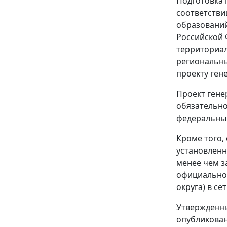
Подготовка 
соответстви
образований
Российской 
территориал
региональны
проекту ген
Проект гене
обязательно
федеральным
Кроме того,
установленн
менее чем з
официальног
округа) в се
Утвержденны
опубликован