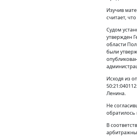
Изучив мате
считает, чт
Судом устан
утвержден Г
области По
были утверж
опубликован
администрац
Исходя из о
50:21:04011
Ленина.
Не согласив
обратилось 
В соответст
арбитражный