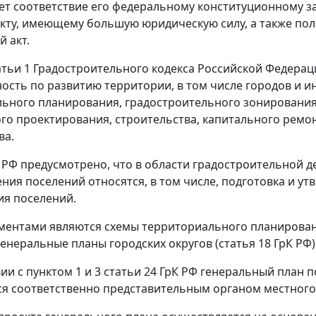
ет соответствие его федеральному конституционному з
кту, имеющему большую юридическую силу, а также по
 акт.
атьи 1
Градостроительного кодекса Российской Федерации
ность по развитию территории, в том числе городов и и
ьного планирования, градостроительного зонирования,
го проектирования, строительства, капитального ремо
ва.
 РФ предусмотрено, что в области градостроительной 
ния поселений относятся, в том числе, подготовка и у
я поселений.
ментами являются схемы территориального планирова
генеральные планы городских округов (
статья 18
ГрК РФ)
вии с
пунктом 1
и
3
статьи 24 ГрК РФ генеральный план п
я соответственно представительным органом местного