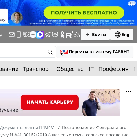
м
Войти
Eng
Перейти в систему ГАРАНТ
ование
Транспорт
Общество
IT
Профессия
П
Документы ленты ПРАЙМ
Постановление Федерального
 делу N А41-30162/2010 (ключевые темы: сельское поселение -