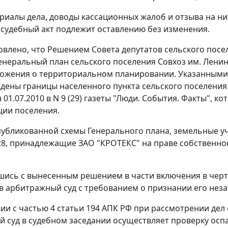
риалы дела, доводы кассационных жалоб и отзыва на ни
о судебный акт подлежит оставлению без изменения.
овлено, что Решением Совета депутатов сельского поселе
енеральный план сельского поселения Совхоз им. Лен
ложения о территориальном планировании. Указанным
дены границы населенного пункта сельского поселения
 01.07.2010 в N 9 (29) газеты "Люди. События. Факты",
ии поселения.
публикованной схемы Генерального плана, земельные уч
2:8, принадлежащие ЗАО "КРОТЕКС" на праве собственнос
шись с вынесенным решением в части включения в черт
в арбитражный суд с требованием о признании его нез
вии с
частью 4 статьи 194
АПК РФ при рассмотрении дел 
 суд в судебном заседании осуществляет проверку осп