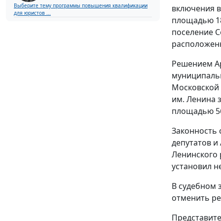
Выберите тему программы повышения квалификации
включения в
для юристов ...
площадью 18
поселение Со
расположенн
Решением Ар
муниципальн
Московской 
им. Ленина 
площадью 56
Законность 
депутатов и
Ленинского 
установил н
В судебном 
отменить ре
Представите