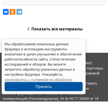
Показать все материалы
Мы обрабатываем локальные данные
браузера и используем инструменты
аналитики в целях улучшения и обеспечения
работоспособности сайта, статистических
© ООО "НПП "ГАРАНТ-СЕРВИС", 2026. Система ГАРАНТ
исследований и обзоров. Вы можете
выпускается с 1990 года. Компания "Гарант" и ее партнеры
запретить обработку указанных данных в
являются участниками Российской ассоциации правовой
настройках браузера. Пожалуйста,
информации ГАРАНТ.
ознакомьтесь с условиями их обработки
.
Портал ГАРАНТ.РУ зарегистрирован в качестве сетевого
Принять
издания Федеральной службой по надзору в сфере
связи,информационных технологий и массовых
коммуникаций (Роскомнадзором), Эл № ФС77-58365 от 18
июня 2014 года.