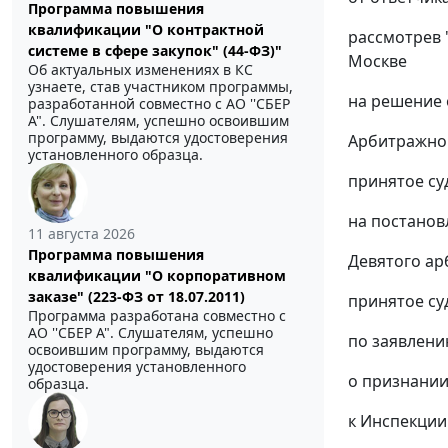
Программа повышения
квалификации "О контрактной
рассмотрев 
системе в сфере закупок" (44-ФЗ)"
Москве
Об актуальных изменениях в КС
узнаете, став участником программы,
на решение 
разработанной совместно с АО ''СБЕР
А". Слушателям, успешно освоившим
программу, выдаются удостоверения
Арбитражног
установленного образца.
принятое су
на постановл
11 августа 2026
Программа повышения
Девятого ар
квалификации "О корпоративном
заказе" (223-ФЗ от 18.07.2011)
принятое суд
Программа разработана совместно с
АО ''СБЕР А". Слушателям, успешно
по заявлени
освоившим программу, выдаются
удостоверения установленного
о признани
образца.
к Инспекции