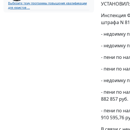
УСТАНОВИЛ:
Выберите тему программы повышения квалификации
для юристов ...
Инспекция Ф
штрафа N 81
- недоимку п
- недоимку 
- пени по н
- пени по н
- недоимку п
- пени по н
882 857 руб.
- пени по н
910 595,76 р
В связи с н