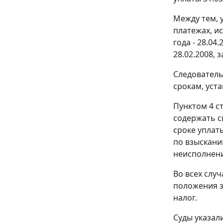
Между тем, у
платежах, и
года - 28.0
28.02.2008, з
Следователь
срокам, уст
Пунктом 4 с
содержать с
сроке уплат
по взыскани
неисполнен
Во всех слу
положения з
налог.
Суды указал