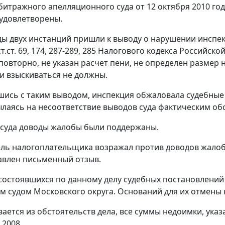
битражного апелляционного суда от 12 октября 2010 года
удовлетворены.
ды двух инстанций пришли к выводу о нарушении инспе
т.ст.
69
,
174
,
287-289
,
285
Налогового кодекса Российской 
повторно, не указан расчет пени, не определен размер
и взыскиваться не должны.
шись с таким выводом, инспекция обжаловала судебные 
ылаясь на несоответствие выводов суда фактическим об
 суда доводы жалобы были поддержаны.
ль налогоплательщика возражал против доводов жалобы
авлен письменный отзыв.
состоявшихся по данному делу судебных постановлени
 судом Московского округа. Оснований для их отмены 
вается из обстоятельств дела, все суммы недоимки, ука
.2008.