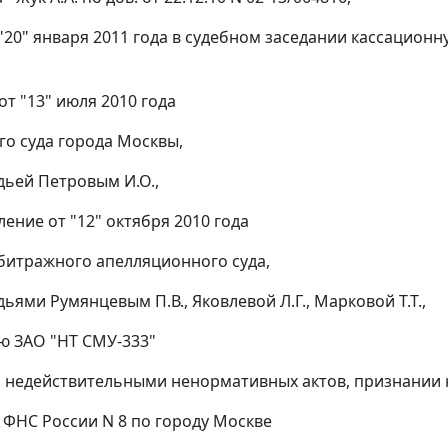
"20" января 2011 года в судебном заседании кассацион
от "13" июля 2010 года
о суда города Москвы,
дьей Петровым И.О.,
ение от "12" октября 2010 года
битражного апелляционного суда,
ьями Румянцевым П.В., Яковлевой Л.Г., Марковой Т.Т.,
ю ЗАО "НТ СМУ-333"
и недействительными ненормативных актов, признани
 ФНС России N 8 по городу Москве