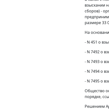
взыскании н
сборов) - о
предпринима
размере 33 0
На основани
- N 451 о вз
- N 7492 о в
- N 7493 о в
- N 7494 о в
- N 7495 о в
Общество ос
порядке, сс
Решением Ар