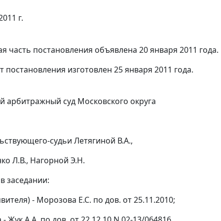
2011 г.
я часть постановления объявлена 20 января 2011 года.
т постановления изготовлен 25 января 2011 года.
 арбитражный суд Московского округа
ьствующего-судьи Летягиной В.А.,
ко Л.В., Нагорной Э.Н.
в заседании:
явителя) - Морозова Е.С. по дов. от 25.11.2010;
- Жук А.А. по дов. от 22.12.10 N 02-13/064816,