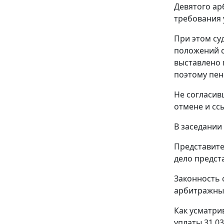
Девятого ар
требования 
При этом су
положений с
выставлено 
поэтому пен
Не согласив
отмене и сс
В заседании
Представите
дело предст
Законность 
арбитражным
Как усматри
уплаты 31.03