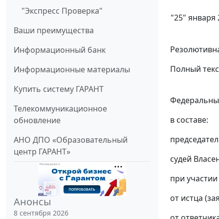
"Экспресс Проверка"
"25" января 
Ваши преимущества
Резолютивна
Информационный банк
Полный текс
Информационные материалы
Купить систему ГАРАНТ
Федеральный
Телекоммуникационное
в составе:
обновление
председател
АНО ДПО «Образовательный
центр ГАРАНТ»
судей Власен
при участии 
от истца (за
Анонсы
8 сентября 2026
от ответчика 