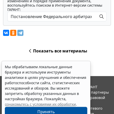
изменениях и порядке применения документа,
воспользуйтесь поиском в Интернет-версии системы
ГАРАНТ:
Показать все материалы
Мы обрабатываем локальные данные
браузера и используем инструменты
аналитики в целях улучшения и обеспечения
работоспособности сайта, статистических
© ООО "НПП "ГАРАНТ-СЕРВИС", 2026. Система ГАРАНТ
исследований и обзоров. Вы можете
выпускается с 1990 года. Компания "Гарант" и ее партнеры
запретить обработку указанных данных в
являются участниками Российской ассоциации правовой
настройках браузера. Пожалуйста,
информации ГАРАНТ.
ознакомьтесь с условиями их обработки
.
Портал ГАРАНТ.РУ зарегистрирован в качестве сетевого
Принять
издания Федеральной службой по надзору в сфере