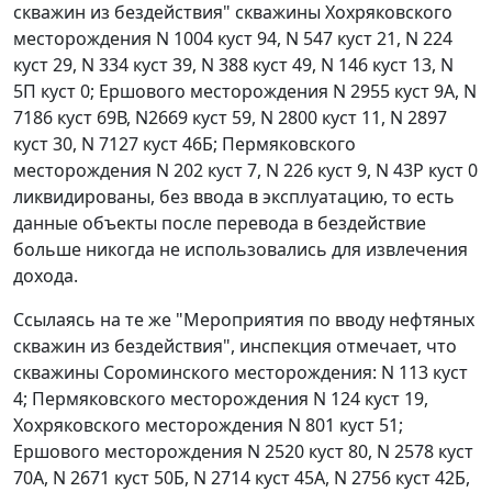
скважин из бездействия" скважины Хохряковского
месторождения N 1004 куст 94, N 547 куст 21, N 224
куст 29, N 334 куст 39, N 388 куст 49, N 146 куст 13, N
5П куст 0; Ершового месторождения N 2955 куст 9А, N
7186 куст 69В, N2669 куст 59, N 2800 куст 11, N 2897
куст 30, N 7127 куст 46Б; Пермяковского
месторождения N 202 куст 7, N 226 куст 9, N 43Р куст 0
ликвидированы, без ввода в эксплуатацию, то есть
данные объекты после перевода в бездействие
больше никогда не использовались для извлечения
дохода.
Ссылаясь на те же "Мероприятия по вводу нефтяных
скважин из бездействия", инспекция отмечает, что
скважины Сороминского месторождения: N 113 куст
4; Пермяковского месторождения N 124 куст 19,
Хохряковского месторождения N 801 куст 51;
Ершового месторождения N 2520 куст 80, N 2578 куст
70А, N 2671 куст 50Б, N 2714 куст 45А, N 2756 куст 42Б,