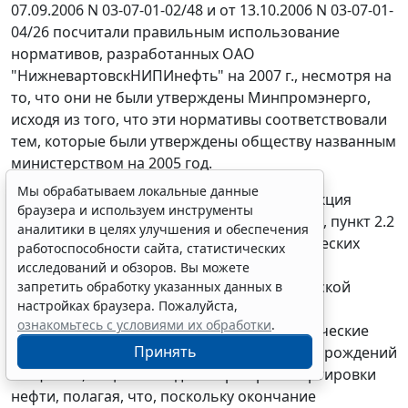
07.09.2006 N 03-07-01-02/48 и от 13.10.2006 N 03-07-01-
04/26 посчитали правильным использование
нормативов, разработанных ОАО
"НижневартовскНИПИнефть" на 2007 г., несмотря на
то, что они не были утверждены Минпромэнерго,
исходя из того, что эти нормативы соответствовали
тем, которые были утверждены обществу названным
министерством на 2005 год.
Мы обрабатываем локальные данные
Не соглашаясь с судебными актами, инспекция
браузера и используем инструменты
ссылается на
пункты 1
и
7 статьи 337
НК РФ, пункт 2.2
аналитики в целях улучшения и обеспечения
Инструкции по нормированию технологических
работоспособности сайта, статистических
потерь нефти на нефтегазодобывающих
исследований и обзоров. Вы можете
предприятиях нефтяных компаний Российской
запретить обработку указанных данных в
настройках браузера. Пожалуйста,
Федерации. РД 153-39-018-97 утв. Приказом
ознакомьтесь с условиями их обработки
.
Минтопэнерго РФ от 16.06.1997, технологические
Принять
проектные документы на разработку месторождений
общества, лицензии и договоры транспортировки
нефти, полагая, что, поскольку окончание