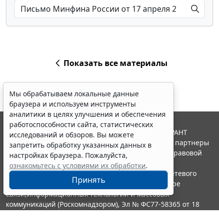
Показать все материалы
Мы обрабатываем локальные данные
браузера и используем инструменты
аналитики в целях улучшения и обеспечения
работоспособности сайта, статистических
© ООО "НПП "ГАРАНТ-СЕРВИС", 2026. Система ГАРАНТ
исследований и обзоров. Вы можете
выпускается с 1990 года. Компания "Гарант" и ее партнеры
запретить обработку указанных данных в
являются участниками Российской ассоциации правовой
настройках браузера. Пожалуйста,
информации ГАРАНТ.
ознакомьтесь с условиями их обработки
.
Портал ГАРАНТ.РУ зарегистрирован в качестве сетевого
Принять
издания Федеральной службой по надзору в сфере
связи,информационных технологий и массовых
коммуникаций (Роскомнадзором), Эл № ФС77-58365 от 18
июня 2014 года.