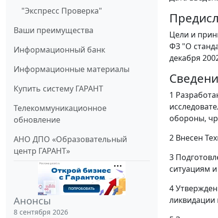
"Экспресс Проверка"
Предис
Ваши преимущества
Цели и прин
ФЗ "О станд
Информационный банк
декабря 200
Информационные материалы
Сведени
Купить систему ГАРАНТ
1 Разработа
исследовате
Телекоммуникационное
обороны, чр
обновление
2 Внесен Те
АНО ДПО «Образовательный
центр ГАРАНТ»
3 Подготовл
ситуациям и
4 Утвержден
Анонсы
ликвидации п
8 сентября 2026