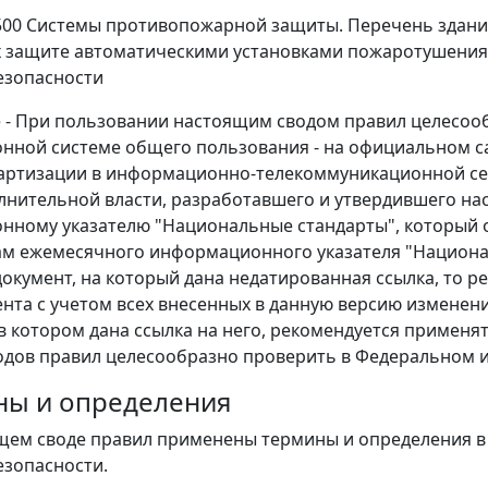
500 Системы противопожарной защиты. Перечень здани
защите автоматическими установками пожаротушения 
езопасности
- При пользовании настоящим сводом правил целесооб
ной системе общего пользования - на официальном са
артизации в информационно-телекоммуникационной се
лнительной власти, разработавшего и утвердившего на
ному указателю "Национальные стандарты", который оп
ам ежемесячного информационного указателя "Национал
окумент, на который дана недатированная ссылка, то 
ента с учетом всех внесенных в данную версию изменен
в котором дана ссылка на него, рекомендуется применять
одов правил целесообразно проверить в Федеральном
ны и определения
ящем своде правил применены термины и определения в 
зопасности.