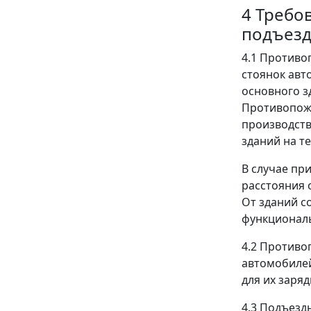
4 Требо
подъез
4.1 Противо
стоянок авт
основного з
Противопожа
производств
зданий на т
В случае пр
расстояния 
От зданий с
функциональ
4.2 Противо
автомобилей
для их заря
4.3 Подъезд