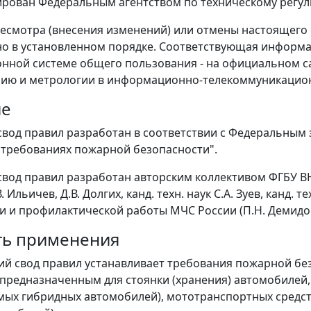
ирован Федеральным агентством по техническому регул
ресмотра (внесения изменений) или отмены настоящего
о в установленном порядке. Соответствующая информа
ной системе общего пользования - на официальном са
ию и метрологии в информационно-телекоммуникационно
ие
вод правил разработан в соответствии с Федеральным з
 требованиях пожарной безопасности".
вод правил разработан авторским коллективом ФГБУ ВН
. Ильичев, Д.В. Долгих, канд. техн. наук С.А. Зуев, канд.
и и профилактической работы МЧС России (П.Н. Демидов
ть применения
ий свод правил устанавливает требования пожарной бе
предназначенным для стоянки (хранения) автомобилей,
ых гибридных автомобилей), мототранспортных средств