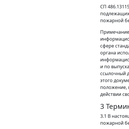
СП 486.1311
подлежащих 
пожарной б
Примечание 
информацион
сфере станд
органа испо
информацион
и по выпуск
ссылочный д
этого докум
положение, 
действии св
3 Терми
3.1 В насто
пожарной бе