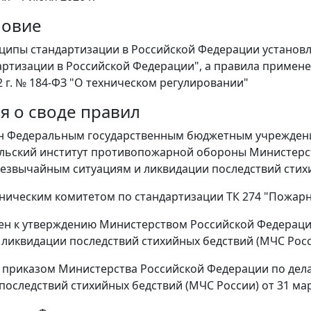
ловие
ципы стандартизации в Российской Федерации установл
артизации в Российской Федерации", а правила примене
2 г. № 184-ФЗ "О техническом регулировании"
я о своде правил
н Федеральным государственным бюджетным учреждение
льский институт противопожарной обороны Министерс
езвычайным ситуациям и ликвидации последствий стих
хническим комитетом по стандартизации ТК 274 "Пожар
ен к утверждению Министерством Российской Федерац
 ликвидации последствий стихийных бедствий (МЧС Рос
 приказом Министерства Российской Федерации по дел
оследствий стихийных бедствий (МЧС России) от 31 марта