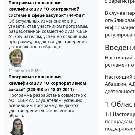
5 Зарегистр
Программа повышения
квалификации "О контрактной
В случае пе
системе в сфере закупок" (44-ФЗ)"
опубликован
Об актуальных изменениях в КС
узнаете, став участником программы,
информацион
разработанной совместно с АО ''СБЕР
регулирован
А". Слушателям, успешно освоившим
программу, выдаются удостоверения
Введен
установленного образца.
Настоящий с
регламент о
11 августа 2026
Настоящий с
Программа повышения
квалификации "О корпоративном
Абашкин, А.В
заказе" (223-ФЗ от 18.07.2011)
деятельност
Программа разработана совместно с
АО ''СБЕР А". Слушателям, успешно
1 Облас
освоившим программу, выдаются
удостоверения установленного
1.1 Настоящ
образца.
площадкам, 
подзаряжаем