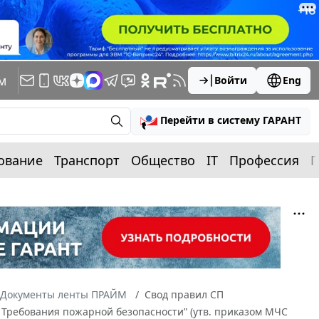
м
Войти
Eng
Перейти в систему ГАРАНТ
ование
Транспорт
Общество
IT
Профессия
П
Документы ленты ПРАЙМ
Свод правил СП
 Требования пожарной безопасности” (утв. приказом МЧС