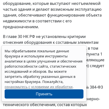
оборудование, которые выступают неотъемлемой
частью здания и делают возможным эксплуатацию
здания, обеспечивают функционирование объекта
недвижимости в соответствии с его
предназначением.
В главе 30 НК РФ не установлены критерии
отнесения оборудования к составным элементам
соответствующих объектов недвижимости, в том
Мы обрабатываем локальные данные
числе зданий. В связи с этим на основании пункта 1
браузера и используем инструменты
статьи 11 НК РФ понятия и термины, определяющие
аналитики в целях улучшения и обеспечения
элементы зданий (системы и коммуникации) следует
работоспособности сайта, статистических
применять в том значении, в каком они
исследований и обзоров. Вы можете
запретить обработку указанных данных в
используются в Законе № 384-ФЗ.
настройках браузера. Пожалуйста,
ознакомьтесь с условиями их обработки
.
Согласно пункту 6 части 2 статьи 2 Закона № 384-ФЗ
здание включает в себя сети инженерно-
Принять
технического обеспечения и системы инженерно-
технического обеспечения, состав которых