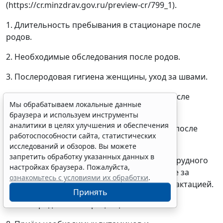
(https://cr.minzdrav.gov.ru/preview-cr/799_1).
1. Длительность пребывания в стационаре после
родов.
2. Необходимые обследования после родов.
3. Послеродовая гигиена женщины, уход за швами.
4. Особенность послеродового периода после
Мы обрабатываем локальные данные
кесарева сечения.
браузера и используем инструменты
аналитики в целях улучшения и обеспечения
5. Питание и соблюдение водного режима после
работоспособности сайта, статистических
родов.
исследований и обзоров. Вы можете
запретить обработку указанных данных в
6. Лактация и кормление грудью, правила грудного
настройках браузера. Пожалуйста,
вскармливания, уход за грудью, обращение за
ознакомьтесь с условиями их обработки
.
медицинской помощью при проблемах с лактацией.
Принять
7. Послеродовая контрацепция.