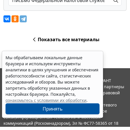
Показать все материалы
Мы обрабатываем локальные данные
браузера и используем инструменты
аналитики в целях улучшения и обеспечения
работоспособности сайта, статистических
© ООО "НПП "ГАРАНТ-СЕРВИС", 2026. Система ГАРАНТ
исследований и обзоров. Вы можете
выпускается с 1990 года. Компания "Гарант" и ее партнеры
запретить обработку указанных данных в
являются участниками Российской ассоциации правовой
настройках браузера. Пожалуйста,
информации ГАРАНТ.
ознакомьтесь с условиями их обработки
.
Портал ГАРАНТ.РУ зарегистрирован в качестве сетевого
Принять
издания Федеральной службой по надзору в сфере
связи,информационных технологий и массовых
коммуникаций (Роскомнадзором), Эл № ФС77-58365 от 18
июня 2014 года.