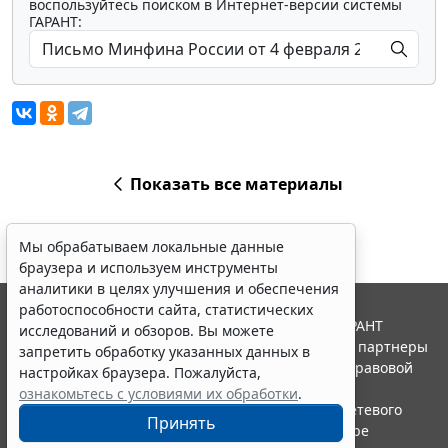
воспользуйтесь поиском в Интернет-версии системы
ГАРАНТ:
Показать все материалы
Мы обрабатываем локальные данные
браузера и используем инструменты
аналитики в целях улучшения и обеспечения
работоспособности сайта, статистических
© ООО "НПП "ГАРАНТ-СЕРВИС", 2026. Система ГАРАНТ
исследований и обзоров. Вы можете
выпускается с 1990 года. Компания "Гарант" и ее партнеры
запретить обработку указанных данных в
являются участниками Российской ассоциации правовой
настройках браузера. Пожалуйста,
информации ГАРАНТ.
ознакомьтесь с условиями их обработки
.
Портал ГАРАНТ.РУ зарегистрирован в качестве сетевого
Принять
издания Федеральной службой по надзору в сфере