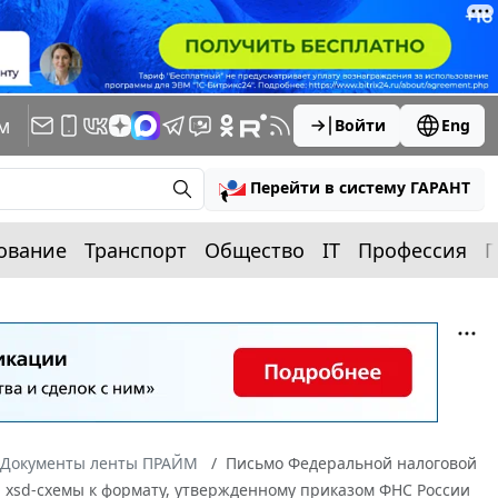
м
Войти
Eng
Перейти в систему ГАРАНТ
ование
Транспорт
Общество
IT
Профессия
П
Документы ленты ПРАЙМ
Письмо Федеральной налоговой
й xsd-схемы к формату, утвержденному приказом ФНС России