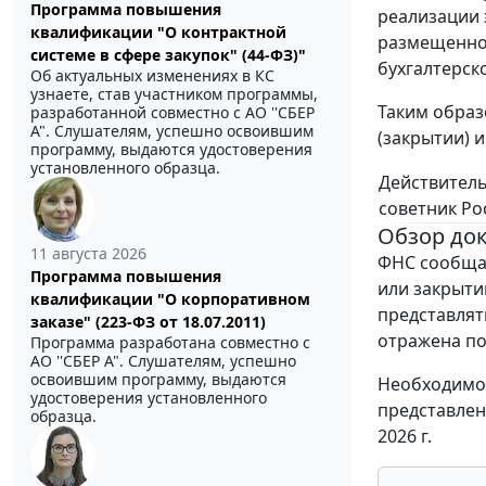
Программа повышения
реализации 
квалификации "О контрактной
размещенном
системе в сфере закупок" (44-ФЗ)"
бухгалтерск
Об актуальных изменениях в КС
узнаете, став участником программы,
Таким образ
разработанной совместно с АО ''СБЕР
А". Слушателям, успешно освоившим
(закрытии) 
программу, выдаются удостоверения
установленного образца.
Действител
советник Ро
Обзор до
11 августа 2026
ФНС сообщае
Программа повышения
или закрыти
квалификации "О корпоративном
представлят
заказе" (223-ФЗ от 18.07.2011)
отражена по
Программа разработана совместно с
АО ''СБЕР А". Слушателям, успешно
освоившим программу, выдаются
Необходимо 
удостоверения установленного
представлен
образца.
2026 г.