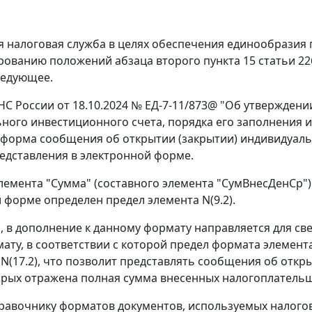
 налоговая служба в целях обеспечения единообразия
ованию положений абзаца второго пункта 15 статьи 22
ледующее.
С России от 18.10.2024 № ЕД-7-11/873@ "Об утвержден
ного инвестиционного счета, порядка его заполнения 
форма сообщения об открытии (закрытии) индивидуальн
едставления в электронной форме.
емента "Сумма" (составного элемента "СумВнесДенСр")
 форме определен предел элемента N(9.2).
м, в дополнение к данному формату направляется для св
мату, в соответствии с которой предел формата элемент
 N(17.2), что позволит представлять сообщения об отк
торых отражена полная сумма внесенных налогоплатель
равочнику форматов документов, используемых налог