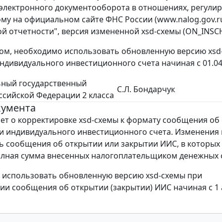
электронного документооборота в отношениях, регулиру
у на официальном сайте ФНС России (www.nalog.gov.ru
ой отчетности", версия измененной xsd-схемы (ON_INSCHE
ом, необходимо использовать обновленную версию xsd
индивидуального инвестиционного счета начиная с 01.04
ьный государственный
С.Л. Бондарчук
ссийской Федерации 2 класса
кумента
т о корректировке xsd-схемы к формату сообщения об
и индивидуального инвестиционного счета. Изменения
ь сообщения об открытии или закрытии ИИС, в которых
лная сумма внесенных налогоплательщиком денежных с
использовать обновленную версию xsd-схемы при
ии сообщения об открытии (закрытии) ИИС начиная с 1