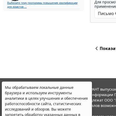
Для просмо
Выберите тему программы повышения квалификации
применения
для юристов ...
Показа
Мы обрабатываем локальные данные
© ООО "НПП "ГАРАНТ-СЕРВИС", 2026. Система ГАРАНТ выпускае
браузера и используем инструменты
участниками Российской ассоциации правовой информации Г
аналитики в целях улучшения и обеспечения
Все права на материалы сайта ГАРАНТ.РУ принадлежат ООО "
работоспособности сайта, статистических
Полное или частичное воспроизведение материалов возможн
исследований и обзоров. Вы можете
Правила использования портала.
запретить обработку указанных данных в