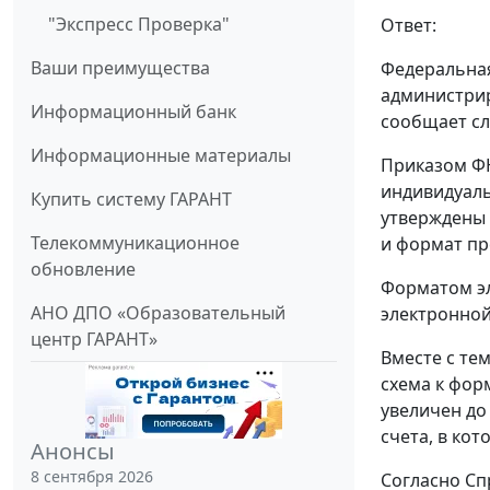
"Экспресс Проверка"
Ответ:
Ваши преимущества
Федеральная
администрир
Информационный банк
сообщает с
Информационные материалы
Приказом ФН
индивидуаль
Купить систему ГАРАНТ
утверждены 
Телекоммуникационное
и формат пр
обновление
Форматом эл
АНО ДПО «Образовательный
электронной
центр ГАРАНТ»
Вместе с те
схема к фор
увеличен до
счета, в ко
Анонсы
8 сентября 2026
Согласно Сп