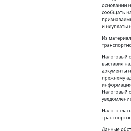
основании н
сообщать на
признаваемы
и неуплаты 
Из материал
транспортно
Налоговый о
выставил на
документы н
прежнему ад
информация 
Налоговый о
уведомление
Налогоплате
транспортно
Данные обст