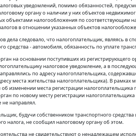
алоговых уведомлений, помимо обязанностей, предусмо
логовому органу о наличии у них объектов недвижимого
х объектами налогообложения по соответствующим нал
налогов в отношении указанных объектов налогообложе
ов дела следовало, что налогоплательщик, являясь в 
го средства - автомобиля, обязанность по уплате транс
рган на основании поступивших из регистрирующего ор
логоплательщику налоговое уведомление, а в последующ
аправлялись по адресу налогоплательщика, содержавш
ресу места жительства налогоплательщика). В рамках 
об изменении места регистрации налогоплательщика по
рган по новому месту регистрации налогоплательщика 
 не направлял.
льщик, будучи собственником транспортного средства 
го налога, не сообщил налоговому органу об этом.
оятельства не свидетельствуют о ненадлежащем испол