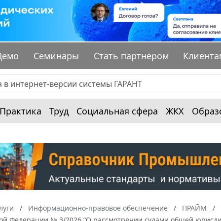
Демо
Семинары
Стать партнером
Клиента
Практика
Труд
Социальная сфера
ЖКХ
Образ
луги
Информационно-правовое обеспечение
ПРАЙМ
кой Федерации № 3/2026 “О рассмотрении судами общей юрисд