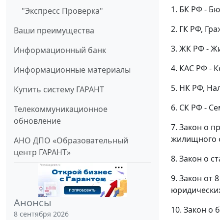
1. БК РФ - 
"Экспресс Проверка"
2. ГК РФ, Гр
Ваши преимущества
3. ЖК РФ - 
Информационный банк
4. КАС РФ -
Информационные материалы
5. НК РФ, Н
Купить систему ГАРАНТ
6. СК РФ - 
Телекоммуникационное
обновление
7. Закон о 
жилищного ф
АНО ДПО «Образовательный
центр ГАРАНТ»
8. Закон о с
9. Закон от 
юридических
Анонсы
10. Закон о 
8 сентября 2026