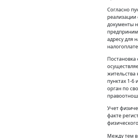
Согласно пу
реализации 
документы н
предпринима
адресу для 
налогоплат
Постановка 
осуществляе
жительства 
пунктах 1-6
орган по св
правоотнош
Учет физиче
факте регис
физического 
Между тем в 