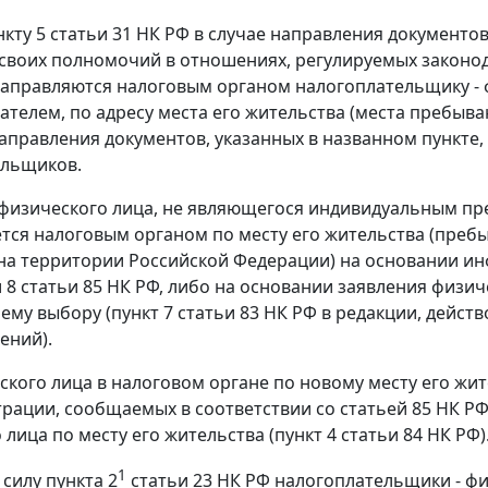
нкту 5 статьи 31 НК РФ в случае направления документ
своих полномочий в отношениях, регулируемых законода
аправляются налоговым органом налогоплательщику -
телем, по адресу места его жительства (места пребыва
направления документов, указанных в названном пункте
ельщиков.
физического лица, не являющегося индивидуальным пре
тся налоговым органом по месту его жительства (пребыв
на территории Российской Федерации) на основании и
 и 8 статьи 85 НК РФ, либо на основании заявления физ
оему выбору (пункт 7 статьи 83 НК РФ в редакции, дейс
ений).
ского лица в налоговом органе по новому месту его жи
трации, сообщаемых в соответствии со статьей 85 НК 
лица по месту его жительства (пункт 4 статьи 84 НК РФ)
1
силу пункта 2
статьи 23 НК РФ налогоплательщики - ф