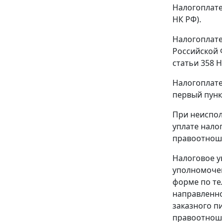
Налогоплате
НК РФ).
Налогоплате
Российской 
статьи 358 Н
Налогоплате
первый пункт
При неиспол
уплате налог
правоотнош
Налоговое у
уполномочен
форме по те
направленно
заказного п
правоотнош