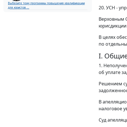
Выберите тему программы повышения квалификации
20. УСН - у
для юристов ...
Верховным С
юрисдикции 
В целях обе
по отдельны
I. Общи
1. Неполуче
об уплате з
Решением су
задолженнос
В апелляцио
налоговое у
Суд апелляц