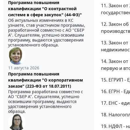
Программа повышения
11. Закон от
квалификации "О контрактной
государстве
системе в сфере закупок" (44-ФЗ)"
Об актуальных изменениях в КС
12. Закон о
узнаете, став участником программы,
разработанной совместно с АО ''СБЕР
производств
А". Слушателям, успешно освоившим
программу, выдаются удостоверения
13. Закон от
установленного образца.
недвижимос
14. Закон от
11 августа 2026
первую и вт
Программа повышения
15. ЕГРИП -
квалификации "О корпоративном
заказе" (223-ФЗ от 18.07.2011)
16. ЕГРН - 
Программа разработана совместно с
АО ''СБЕР А". Слушателям, успешно
освоившим программу, выдаются
17. ЕНС - ед
удостоверения установленного
образца.
18. Налогоп
19. НДФЛ - н