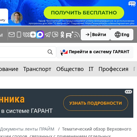
м
Войти
Eng
Перейти в систему ГАРАНТ
ование
Транспорт
Общество
IT
Профессия
П
Документы ленты ПРАЙМ
Тематический обзор Верховного
икции споров, связанных с применением отдельных