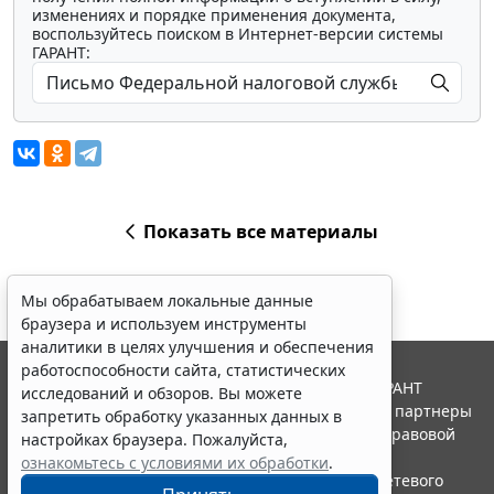
изменениях и порядке применения документа,
воспользуйтесь поиском в Интернет-версии системы
ГАРАНТ:
Показать все материалы
Мы обрабатываем локальные данные
браузера и используем инструменты
аналитики в целях улучшения и обеспечения
работоспособности сайта, статистических
© ООО "НПП "ГАРАНТ-СЕРВИС", 2026. Система ГАРАНТ
исследований и обзоров. Вы можете
выпускается с 1990 года. Компания "Гарант" и ее партнеры
запретить обработку указанных данных в
являются участниками Российской ассоциации правовой
настройках браузера. Пожалуйста,
информации ГАРАНТ.
ознакомьтесь с условиями их обработки
.
Портал ГАРАНТ.РУ зарегистрирован в качестве сетевого