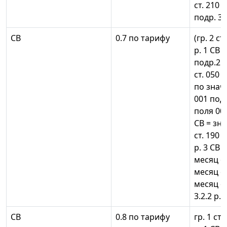
ст. 210 
подр. 3.2
СВ
0.7 по тарифу
(гр. 2 ст
р. 1 СВ +
подр.2 р.
ст. 050 п
по знач
001 подр
поля 002
СВ = зн
ст. 190 п
р. 3 СВ =
месяц оп
месяц оп
месяц оп
3.2.2 р. 
СВ
0.8 по тарифу
гр. 1 ст.