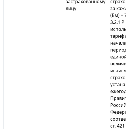
застрахованному
страхов
лицу
за кажд
(Бм) = ? 
3.2.1 Р 
исполь
тарифа
начала 
периода
единой
величин
исчисл
страхов
устанав
ежегод
Правит
Российс
Федерац
соответс
ст. 421