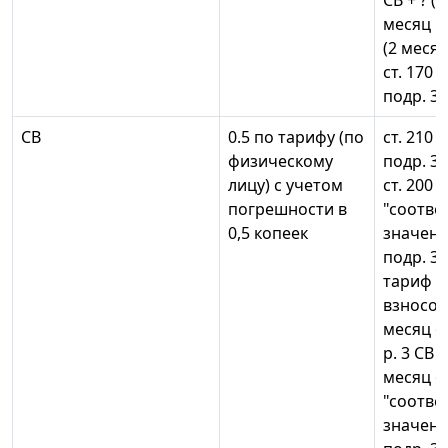
СВ + ? ((
месяц по
(2 месяц
ст. 170 
подр. 3.2
СВ
0.5 по тарифу (по
ст. 210 
физическому
подр. 3.2
лицу) с учетом
ст. 200 
погрешности в
"соотв
0,5 копеек
значени
подр. 3.2
тариф с
взносов"
месяц оп
р. 3 СВ =
месяц оп
"соотв
значени