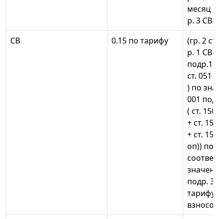
месяц оп
р. 3 СВ
СВ
0.15 по тарифу
(гр. 2 ст
р. 1 СВ +
подр.1 р.
ст. 051 
) по зн
001 подр
( ст. 150
+ ст. 15
+ ст. 15
оп)) по
соотве
значени
подр. 3.2
тарифу 
взносов