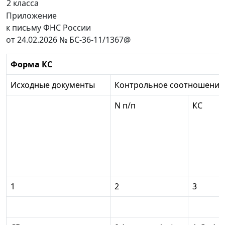
2 класса
Приложение
к письму ФНС России
от 24.02.2026 № БС-36-11/1367@
Форма КС
Исходные документы
Контрольное соотношение 
N п/п
КС
1
2
3