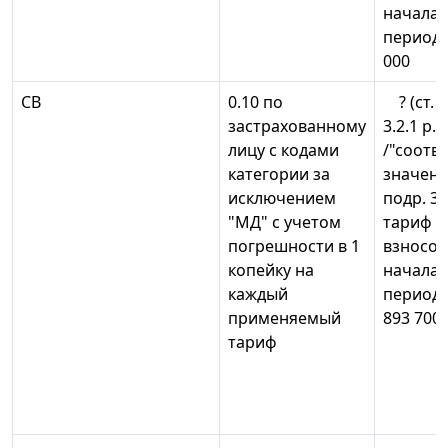
начала 
периода 
000
СВ
0.10 по
? (ст. 1
застрахованному
3.2.1 р. 
лицу с кодами
/"соотв
категории за
значени
исключением
подр. 3.2
"МД" с учетом
тариф с
погрешности в 1
взносов
копейку на
начала 
каждый
периода
применяемый
893 700
тариф