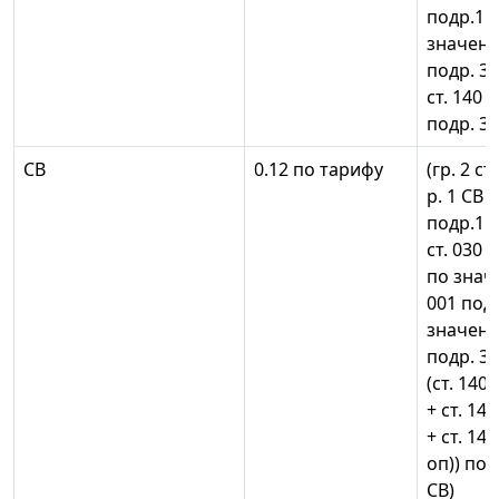
подр.1 р
значени
подр. 3.2
ст. 140 
подр. 3.2
СВ
0.12 по тарифу
(гр. 2 ст
р. 1 СВ +
подр.1 р.
ст. 030 п
по знач
001 подр
значени
подр. 3.2
(ст. 140
+ ст. 14
+ ст. 14
оп)) подр
СВ)