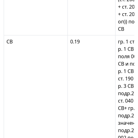
+ ст. 20
+ ст. 20
оп)) подр
СВ
СВ
0.19
гр. 1 ст.
р. 1 СВ
поля 001
СВ и по
р. 1 СВ
ст. 190 п
р. 3 СВ =
подр.2 р.
ст. 040 п
СВ+ гр. 4
подр.2 р
значени
подр.2 р
002 подр