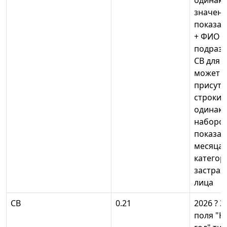
одинак
значен
показа
+ ФИО
подразде
СВ для 
может
присутс
строки 
одинак
наборо
показат
месяца 
категор
застрах
лица
СВ
0.21
2026 ? 
поля "К