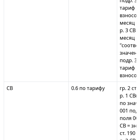
подр. 3.2
тариф с
взносов"
месяц оп
р. 3 СВ =
месяц оп
"соотв
значени
подр. 3.2
тариф с
взносов
СВ
0.6 по тарифу
гр. 2 ст.
р. 1 СВ(
по знач
001 подр
поля 002
СВ = зн
ст. 190 п