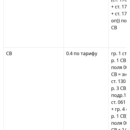
+ ст. 17
+ ст. 17
оп)) подр
СВ
СВ
0.4 по тарифу
гр. 1 ст.
р. 1 СВ
поля 001
СВ = зн
ст. 130 п
р. 3 СВ =
подр.1 р.
ст. 061 
+ гр. 4 с
р. 1 СВ
поля 001