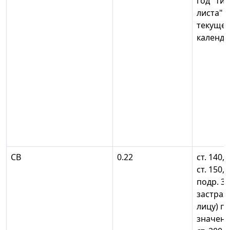
год" ти
листа" 
текущег
календа
СВ
0.22
ст. 140, 
ст. 150, 
подр. 3.2
застрах
лицу) п
значени