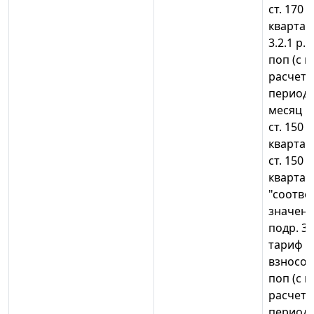
ст. 170 
квартал
3.2.1 р.3
поп (с 
расчетн
периода)
месяц к
ст. 150 
квартала
ст. 150 
квартала
"соотв
значени
подр. 3.2
тариф с
взносов")
поп (с 
расчетн
периода)