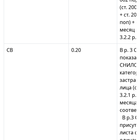
(ст. 200
+ ст. 20
поп) + ст
месяц п
3.2.2 р. 
СВ
0.20
В р. 3 С
показат
СНИЛС+
категор
застрах
лица (ст
3.2.1 р.
месяца
соответ
В р.3 С
присутс
листа с