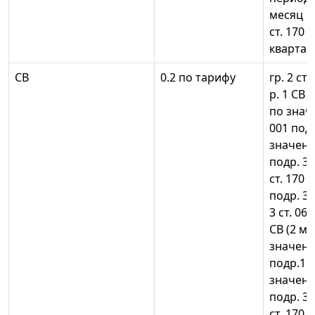
месяц к
ст. 170 
квартала
СВ
0.2 по тарифу
гр. 2 ст.
р. 1 СВ 
по знач
001 подр
значени
подр. 3.2
ст. 170 
подр. 3.2
3 ст. 061
СВ (2 ме
значени
подр.1 р
значени
подр. 3.2
ст. 170 