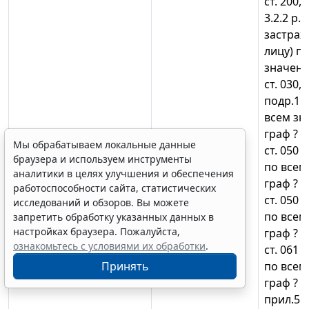
ст. 200, 
3.2.2 р. 
застрах
лицу) п
значени
ст. 030, 
подр.1 р
всем зн
граф ? 0 
Мы обрабатываем локальные данные
ст. 050 
браузера и используем инструменты
по всем
аналитики в целях улучшения и обеспечения
граф ? 0 
работоспособности сайта, статистических
ст. 050 
исследований и обзоров. Вы можете
по всем
запретить обработку указанных данных в
настройках браузера. Пожалуйста,
граф ? 0 
ознакомьтесь с условиями их обработки
.
ст. 061 
Принять
по всем
граф ? 0 
прил.5 р