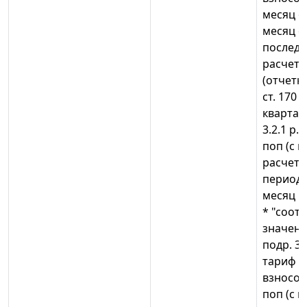
месяц оп
месяц оп
послед
расчет
(отчетн
ст. 170 
квартал
3.2.1 р.3
поп (с 
расчетн
периода)
месяц к
* "соот
значени
подр. 3.2
тариф с
взносов")
поп (с 