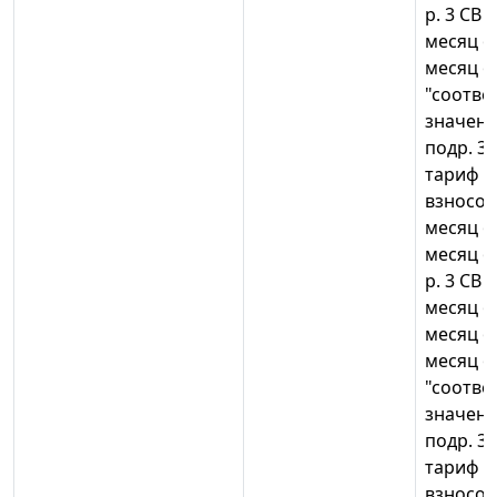
р. 3 СВ =
месяц оп
месяц оп
"соотв
значени
подр. 3.2
тариф с
взносов")
месяц оп
месяц оп
р. 3 СВ =
месяц оп
месяц оп
месяц оп
"соотв
значени
подр. 3.2
тариф с
взносов")