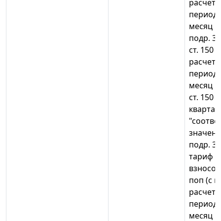
расчетн
периода)
месяц к
подр. 3.2
ст. 150 
расчетн
периода)
месяц к
ст. 150 
квартала
"соотв
значени
подр. 3.2
тариф с
взносов")
поп (с 
расчетн
периода)
месяц кв