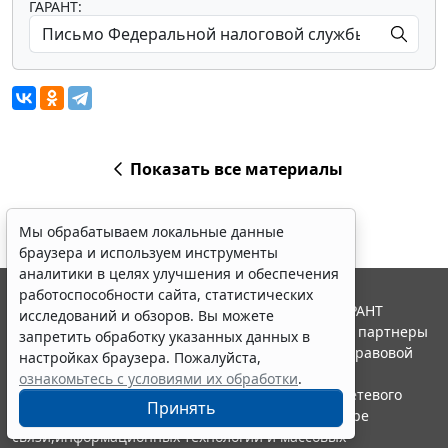
ГАРАНТ:
Показать все материалы
Мы обрабатываем локальные данные
браузера и используем инструменты
аналитики в целях улучшения и обеспечения
работоспособности сайта, статистических
© ООО "НПП "ГАРАНТ-СЕРВИС", 2026. Система ГАРАНТ
исследований и обзоров. Вы можете
выпускается с 1990 года. Компания "Гарант" и ее партнеры
запретить обработку указанных данных в
являются участниками Российской ассоциации правовой
настройках браузера. Пожалуйста,
информации ГАРАНТ.
ознакомьтесь с условиями их обработки
.
Портал ГАРАНТ.РУ зарегистрирован в качестве сетевого
Принять
издания Федеральной службой по надзору в сфере
связи,информационных технологий и массовых