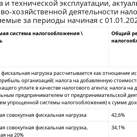
а и технической эксплуатации, акту
во-хозяйственной деятельности нало
емые за периоды начиная с 01.01.20
ая система налогообложения \
Общий р
ь
налогооб
 фискальная нагрузка рассчитывается как отношение ис
 прибыль организаций; налога на добавленную стоимость
жащего уплате в качестве налогового агента; налога на
ьным предпринимателем от предпринимательской деятел
м упрощенной системы налогообложения) к сумме доход
я совокупная фискальная нагрузка
42,6%
я совокупная фискальная нагрузка,
34,1%
ая на 20%