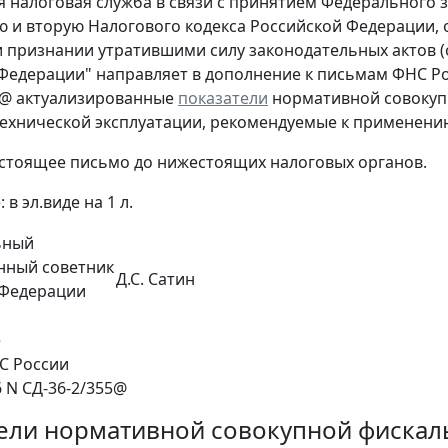
 налоговая служба в связи с принятием Федерального за
ю и вторую Налогового кодекса Российской Федерации,
 признании утратившими силу законодательных актов 
Федерации" направляет в дополнение к письмам ФНС Росс
7@ актуализированные
показатели
нормативной совокупн
технической эксплуатации, рекомендуемые к применению 
стоящее письмо до нижестоящих налоговых органов.
в эл.виде на 1 л.
ьный
нный советник
Д.С. Сатин
 Федерации
е
 России
6 N СД-36-2/355@
ели нормативной совокупной фискаль