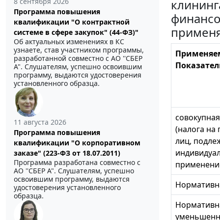
клининг
8 сентября 2026
Программа повышения
финансо
квалификации "О контрактной
применя
системе в сфере закупок" (44-ФЗ)"
Об актуальных изменениях в КС
узнаете, став участником программы,
Применяем
разработанной совместно с АО ''СБЕР
Показател
А". Слушателям, успешно освоившим
программу, выдаются удостоверения
установленного образца.
совокупная
11 августа 2026
(налога на
Программа повышения
лиц, подле
квалификации "О корпоративном
индивидуал
заказе" (223-ФЗ от 18.07.2011)
Программа разработана совместно с
применение
АО ''СБЕР А". Слушателям, успешно
освоившим программу, выдаются
Нормативна
удостоверения установленного
образца.
Нормативна
уменьшенн