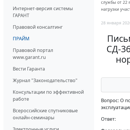
службы от 22
Интернет-версия системы
нагрузки учас
ГАРАНТ
28 января 202
Правовой консалтинг
Пись
ПРАЙМ
СД-3
Правовой портал
но
www.garant.ru
Вести Гаранта
Журнал "Законодательство"
Консультации по эффективной
работе
Вопрос: О п
эксплуатаци
Всероссийские спутниковые
онлайн-семинары
Ответ:
Электронные услуги