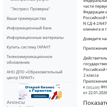
Федеральная
части перву
"Экспресс Проверка"
Федерации и
Российской 
Ваши преимущества
N СД-4-2/64
Информационный банк
клининга и 
Информационные материалы
Доведите на
Купить систему ГАРАНТ
Приложение: 
Телекоммуникационное
Действител
обновление
государстве
Российской
АНО ДПО «Образовательный
2 класса
центр ГАРАНТ»
Приложени
к
письму
ФНС
от 22.01.202
Показат
Анонсы