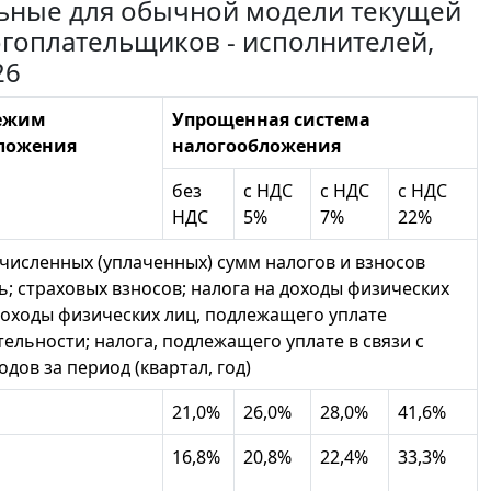
альные для обычной модели текущей
гоплательщиков - исполнителей,
26
ежим
Упрощенная система
ложения
налогообложения
без
с НДС
с НДС
с НДС
НДС
5%
7%
22%
численных (уплаченных) сумм налогов и взносов
; страховых взносов; налога на доходы физических
 доходы физических лиц, подлежащего уплате
ьности; налога, подлежащего уплате в связи с
ов за период (квартал, год)
21,0%
26,0%
28,0%
41,6%
16,8%
20,8%
22,4%
33,3%